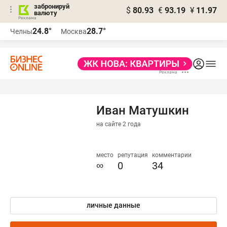
забронируй
$
80.93
€
93.19
¥
11.97
валюту
24.8°
28.7°
Челны
Москва
Иван Матушкин
на сайте 2 года
место
репутация
комментарии
∞
0
34
личные данные