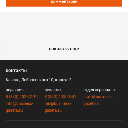
комментарии
показать еще
контакты
Казань, Лобачевского 10, корпус 2
редакция
реклама
отдел персонала
8 (843) 202-12-10
8 (843) 203-48-47
staff@business-
info@business-
mir@business-
gazeta.ru
gazeta.ru
gazeta.ru