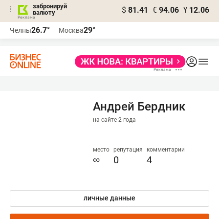
забронируй
$
81.41
€
94.06
¥
12.06
валюту
26.7°
29°
Челны
Москва
Андрей Бердник
на сайте 2 года
место
репутация
комментарии
∞
0
4
личные данные