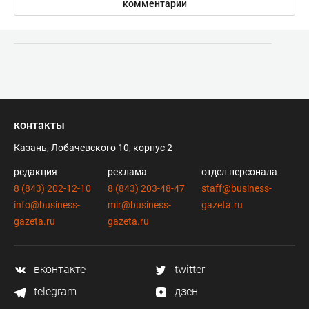
комментарии
контакты
Казань, Лобачевского 10, корпус 2
редакция
реклама
отдел персонала
8 (843) 202-12-10
8 (843) 203-48-47
staff@business-
info@business-
mir@business-
gazeta.ru
gazeta.ru
gazeta.ru
вконтакте
twitter
telegram
дзен