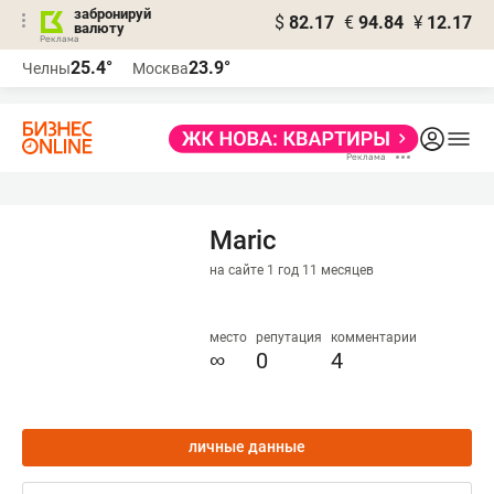
забронируй
$
82.17
€
94.84
¥
12.17
валюту
25.4°
23.9°
Челны
Москва
Maric
на сайте 1 год 11 месяцев
место
репутация
комментарии
∞
0
4
личные данные