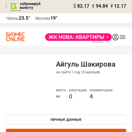
забронируй
$
82.17
€
94.84
¥
12.17
валюту
23.5°
19°
Челны
Москва
Айгуль Шакирова
на сайте 1 год 10 месяцев
место
репутация
комментарии
∞
0
4
личные данные