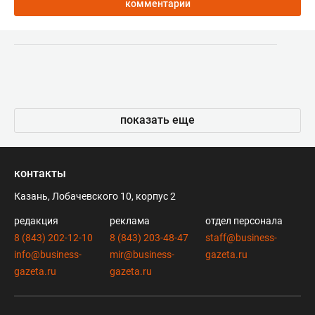
комментарии
показать еще
контакты
Казань, Лобачевского 10, корпус 2
редакция
реклама
отдел персонала
8 (843) 202-12-10
8 (843) 203-48-47
staff@business-
info@business-
mir@business-
gazeta.ru
gazeta.ru
gazeta.ru