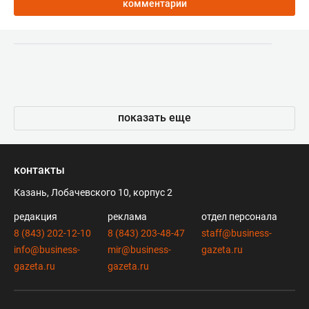
комментарии
показать еще
контакты
Казань, Лобачевского 10, корпус 2
редакция
реклама
отдел персонала
8 (843) 202-12-10
8 (843) 203-48-47
staff@business-
info@business-
mir@business-
gazeta.ru
gazeta.ru
gazeta.ru