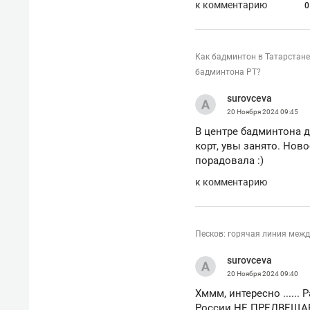
к комментарию
0
спорта
свою 
стрес
Как бадминтон в Татарстане
бадминтона РТ?
surovceva
20 Ноября 2024
09:45
В центре бадминтона д
корт, увы занято. Нов
порадовала :)
к комментарию
Песков: горячая линия межд
surovceva
20 Ноября 2024
09:40
Хммм, интересно .....
России НЕ ПРЕДВЕЩАЕТ