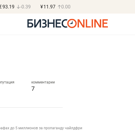
€
93.19
-0.39
¥
11.97
0.00
Дарья Семенова
Василь М
«Бросско»
МАРТ
епутация
комментарии
7
«Мама говорила: работа
«Не зная мест
помогает отвлечься
правил, бизнес
от болезни, чувствовать
потерять мини
себя живой»
полгода»
в
рафах до 5 миллионов за пропаганду чайлдфри
Наследница бизнеса по пошиву
Как бизнесу выйти на з