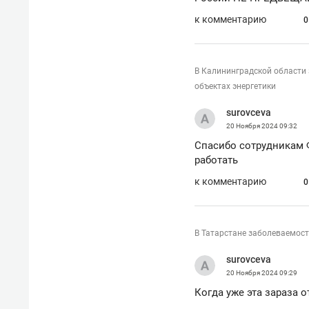
к комментарию
0
В Калининградской области 
объектах энергетики
surovceva
20 Ноября 2024
09:32
Спасибо сотрудникам Ф
работать
к комментарию
0
В Татарстане заболеваемос
surovceva
20 Ноября 2024
09:29
Когда уже эта зараза от