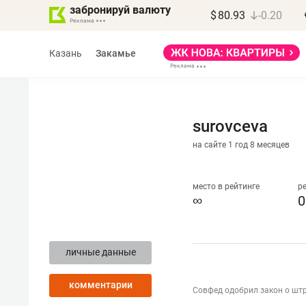
забронируй валюту
$
80.93
-0.20
Казань
Закамье
surovceva
на сайте 1 год 8 месяцев
Марат Арсланов
«КирпичХолдинг»
место в рейтинге
р
∞
0
«Главная задача
девелопера – найти
личные данные
правильный продукт»
комментарии
Девелопер из топ-10* застройщико
Совфед одобрил закон о шт
Башкортостана входит в Татарстан