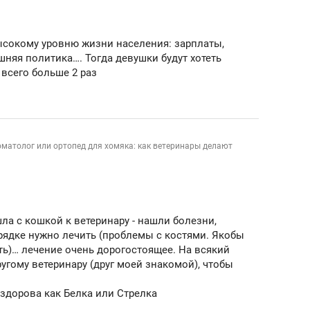
школьной формы о контрафакте,
рынки, почему надо зна
налогах и развитии без кредитов
чем интересен Оман?
ысокому уровню жизни населения: зарплаты,
няя политика…. Тогда девушки будут хотеть
 всего больше 2 раз
оматолог или ортопед для хомяка: как ветеринары делают
ла с кошкой к ветеринару - нашли болезни,
рядке нужно лечить (проблемы с костями. Якобы
ть)… лечение очень дорогостоящее. На всякий
ндуем
Рекомендуем
ругому ветеринару (друг моей знакомой), чтобы
терапевт «Фороса»:
Дизайнер-прораб Ната
кторский невроз» –
Наседкина: «Ремонт вм
здорова как Белка или Стрелка
человек не считает
с мебелью за 2 миллион