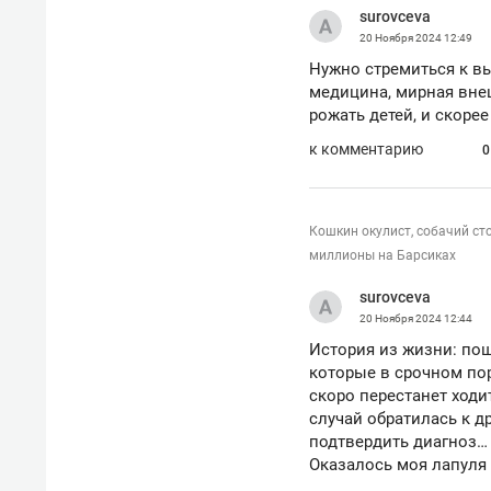
с ЖК «Иволга» в Зеленодольске
surovceva
20 Ноября 2024
12:49
Нужно стремиться к в
медицина, мирная внеш
рожать детей, и скорее
к комментарию
0
Кошкин окулист, собачий ст
миллионы на Барсиках
surovceva
20 Ноября 2024
12:44
История из жизни: пош
которые в срочном по
скоро перестанет ходи
Рекомендуем
Рекоме
случай обратилась к д
Падел, фитнес, танцы и даже
Психо
подтвердить диагноз…
ниндзя-зал: как ТРЦ «Франт»
«Дире
Оказалось моя лапуля 
стал Меккой для любителей
когда 