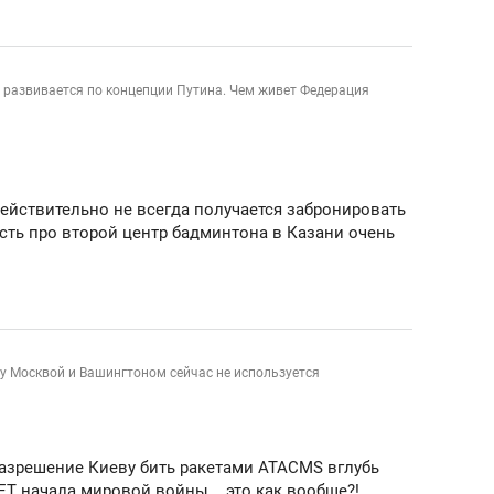
сверхнагрузку
для меня это челлендж
сом»
 развивается по концепции Путина. Чем живет Федерация
ействительно не всегда получается забронировать
ость про второй центр бадминтона в Казани очень
у Москвой и Вашингтоном сейчас не используется
. Разрешение Киеву бить ракетами ATACMS вглубь
 начала мировой войны... это как вообще?!