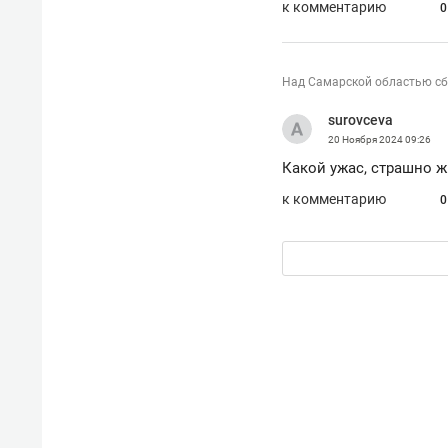
к комментарию
0
Над Самарской областью сб
surovceva
20 Ноября 2024
09:26
Какой ужас, страшно ж
к комментарию
0