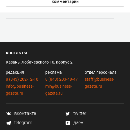
комментарии
контакты
Казань, Лобачевского 10, корпус 2
редакция
реклама
отдел персонала
8 (843) 202-12-10
8 (843) 203-48-47
staff@business-
info@business-
mir@business-
gazeta.ru
gazeta.ru
gazeta.ru
вконтакте
twitter
telegram
дзен