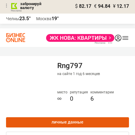
забронируй
$
82.17
€
94.84
¥
12.17
валюту
23.5°
19°
Челны
Москва
Rng797
на сайте 1 год 6 месяцев
место
репутация
комментарии
∞
0
6
личные данные