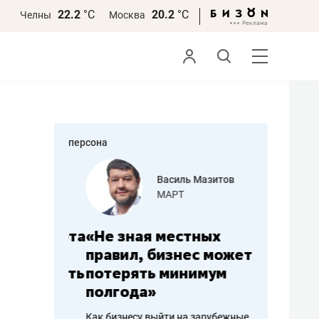
22.2
°С
20.2
°С
Челны
Москва
персона
еменова
Василь Мазитов
»
МАРТ
а: работа
«Не зная местных
«Мне лу
ечься
правил, бизнес может
не зара
вствовать
потерять минимум
чем пот
полгода»
репутац
пошиву
Как бизнесу выйти на зарубежные
Владелец от