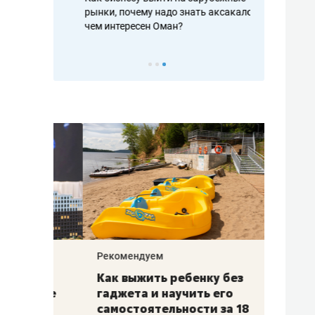
рафакте,
рынки, почему надо знать аксакалов и
о трехкратно
кредитов
чем интересен Оман?
клиентах и ч
Рекомендуем
Рекоме
лья
Как выжить ребенку без
Салих
есте
гаджета и научить его
«Если
а –
самостоятельности за 18
с мин