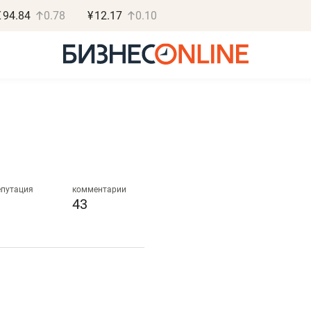
€
94.84
0.78
¥
12.17
0.10
Роман Ободец
Дарья С
«Готовые решения»
«Бросско
епутация
комментарии
43
«Мне лучше
«Мама говорил
не заработать вообще,
помогает отвл
чем потерять
от болезни, чу
репутацию»
себя живой»
Владелец отделочной фирмы
Наследница бизнеса по 