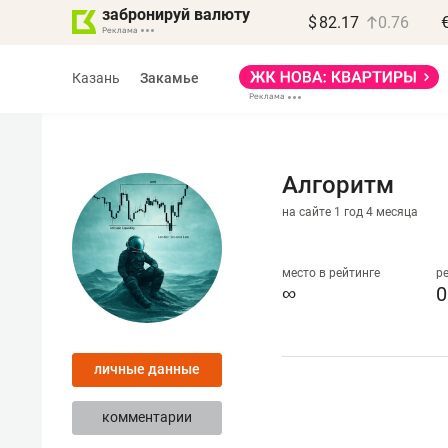
забронируй валюту
$
82.17
0.76
Казань
Закамье
Алгоритм
на сайте 1 год 4 месяца
Василь Мазитов
МАРТ
место в рейтинге
р
∞
0
«Не зная местных
правил, бизнес может
личные данные
потерять минимум
полгода»
комментарии
Как бизнесу выйти на зарубежные