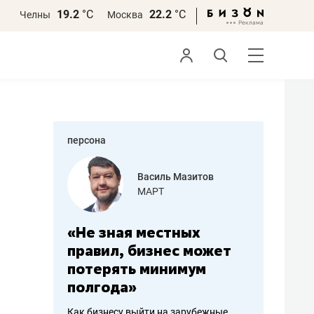
19.2
°С
22.2
°С
Челны
Москва
персона
еменова
Василь Мазитов
»
МАРТ
а: работа
«Не зная местных
«Мне лу
ечься
правил, бизнес может
не зара
вствовать
потерять минимум
чем пот
полгода»
репутац
пошиву
Как бизнесу выйти на зарубежные
Владелец от