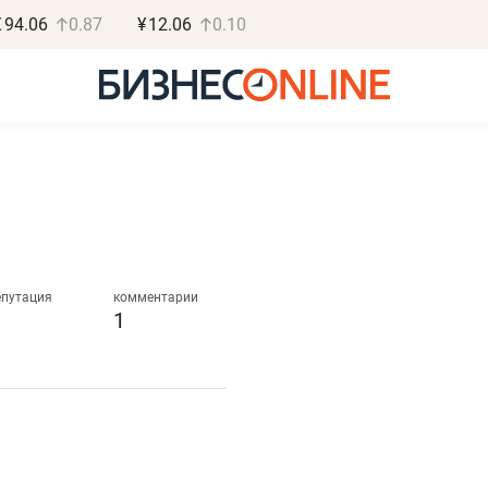
€
94.06
0.87
¥
12.06
0.10
Роман Ободец
Дарья С
«Готовые решения»
«Бросско
епутация
комментарии
1
«Мне лучше
«Мама говорил
не заработать вообще,
помогает отвл
чем потерять
от болезни, чу
репутацию»
себя живой»
Владелец отделочной фирмы
Наследница бизнеса по 