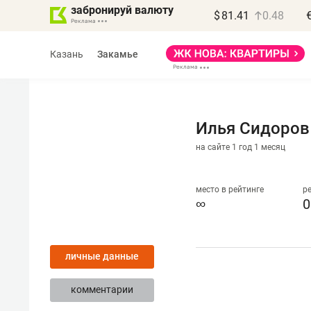
забронируй валюту
$
81.41
0.48
Казань
Закамье
Илья Сидоров
на сайте 1 год 1 месяц
Василь Мазитов
МАРТ
место в рейтинге
р
∞
0
«Не зная местных
правил, бизнес может
личные данные
потерять минимум
полгода»
комментарии
Как бизнесу выйти на зарубежные