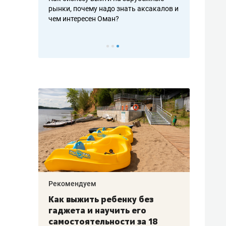
рафакте,
рынки, почему надо знать аксакалов и
о трехкратно
кредитов
чем интересен Оман?
клиентах и ч
Рекомендуем
Рекоме
лья
Как выжить ребенку без
Салих
есте
гаджета и научить его
«Если
а –
самостоятельности за 18
с мин