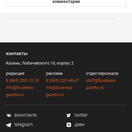
комментарии
контакты
Казань, Лобачевского 10, корпус 2
редакция
реклама
отдел персонала
8 (843) 202-12-10
8 (843) 203-48-47
staff@business-
info@business-
mir@business-
gazeta.ru
gazeta.ru
gazeta.ru
вконтакте
twitter
telegram
дзен