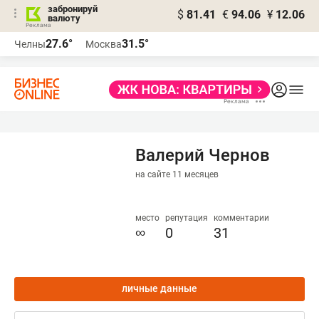
забронируй
$
81.41
€
94.06
¥
12.06
валюту
27.6°
31.5°
Челны
Москва
Валерий Чернов
на сайте 11 месяцев
место
репутация
комментарии
∞
0
31
личные данные