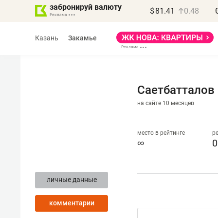
забронируй валюту
$
81.41
0.48
Казань
Закамье
Саетбатталов
на сайте 10 месяцев
место в рейтинге
р
∞
0
личные данные
комментарии