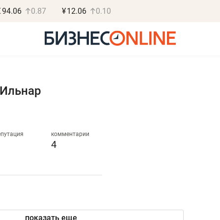
€
94.06
0.87
¥
12.06
0.10
 Ильнар
Василь Мазитов
Роман О
МАРТ
«Готовые
епутация
комментарии
4
«Не зная местных
«Мне лучше
правил, бизнес может
не заработать 
потерять минимум
чем потерять
полгода»
репутацию»
показать еще
Как бизнесу выйти на зарубежные
Владелец отделочной ф