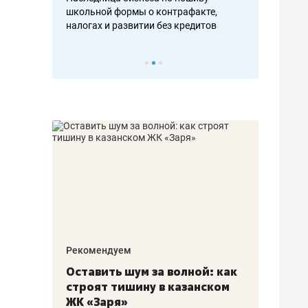
н, дотошных
школьной формы о контрафакте,
рынки, почем
осах мастеров
налогах и развитии без кредитов
чем интересе
Рекомендуем
Рекоме
в:
Оставить шум за волной: как
Психо
строят тишину в казанском
«Дире
щаться
ЖК «Заря»
когда