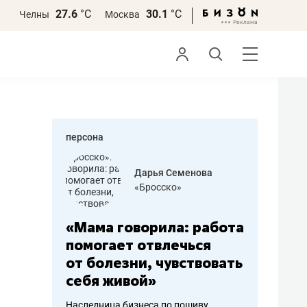
27.6
°С
30.1
°С
Челны
Москва
персона
бодец
Дарья Семенова
 решения»
«Бросско»
«Мама говорила: работа
«Не зна
вообще,
помогает отвлечься
правил,
от болезни, чувствовать
потерят
себя живой»
полгода
ирмы
Наследница бизнеса по пошиву
Как бизнесу 