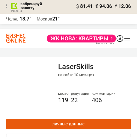
забронируй
$
81.41
€
94.06
¥
12.06
валюту
18.7°
21°
Челны
Москва
LaserSkills
на сайте 10 месяцев
место
репутация
комментарии
119
22
406
личные данные