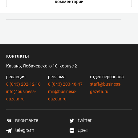
комментарии
контакты
Казань, Лобачевского 10, корпус 2
редакция
реклама
отдел персонала
8 (843) 202-12-10
8 (843) 203-48-47
staff@business-
info@business-
mir@business-
gazeta.ru
gazeta.ru
gazeta.ru
вконтакте
twitter
telegram
дзен