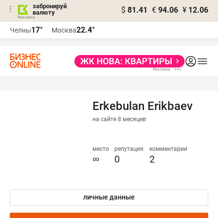
забронируй
$
81.41
€
94.06
¥
12.06
валюту
17°
22.4°
Челны
Москва
Erkebulan Erikbaev
на сайте 8 месяцев
место
репутация
комментарии
∞
0
2
личные данные