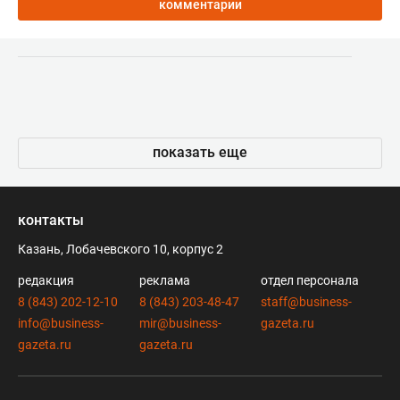
комментарии
показать еще
контакты
Казань, Лобачевского 10, корпус 2
редакция
реклама
отдел персонала
8 (843) 202-12-10
8 (843) 203-48-47
staff@business-
info@business-
mir@business-
gazeta.ru
gazeta.ru
gazeta.ru