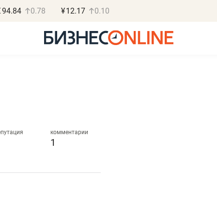
€
94.84
0.78
¥
12.17
0.10
Роман Ободец
Дарья С
«Готовые решения»
«Бросско
епутация
комментарии
1
«Мне лучше
«Мама говорил
не заработать вообще,
помогает отвл
чем потерять
от болезни, чу
репутацию»
себя живой»
Владелец отделочной фирмы
Наследница бизнеса по 