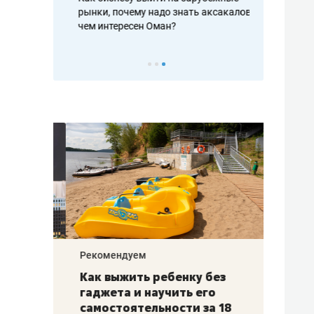
рафакте,
рынки, почему надо знать аксакалов и
о трехкратно
кредитов
чем интересен Оман?
клиентах и ч
Рекомендуем
Рекоме
лья
Как выжить ребенку без
Салих
есте
гаджета и научить его
«Если
а –
самостоятельности за 18
с мин