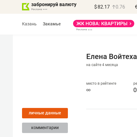
забронируй валюту
$
82.17
0.76
Казань
Закамье
Елена Войтеха
на сайте 4 месяца
Василь Мазитов
МАРТ
место в рейтинге
р
∞
0
«Не зная местных
правил, бизнес может
личные данные
потерять минимум
полгода»
комментарии
Как бизнесу выйти на зарубежные