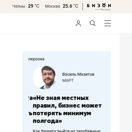
29
°С
25.6
°С
Челны
Москва
персона
еменова
Василь Мазитов
»
МАРТ
а: работа
«Не зная местных
«Мне лу
ечься
правил, бизнес может
не зара
вствовать
потерять минимум
чем пот
полгода»
репутац
пошиву
Как бизнесу выйти на зарубежные
Владелец от