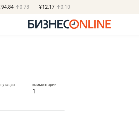
€
94.84
0.78
¥
12.17
0.10
Роман Ободец
Дарья С
«Готовые решения»
«Бросско
епутация
комментарии
1
«Мне лучше
«Мама говорил
не заработать вообще,
помогает отвл
чем потерять
от болезни, чу
репутацию»
себя живой»
Владелец отделочной фирмы
Наследница бизнеса по 