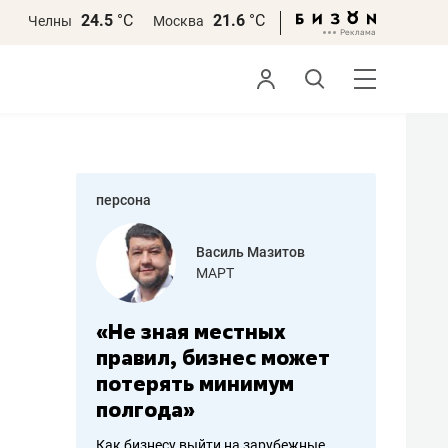
24.5
°С
21.6
°С
Челны
Москва
персона
еменова
Василь Мазитов
»
МАРТ
а: работа
«Не зная местных
«Мне лу
ечься
правил, бизнес может
не зара
вствовать
потерять минимум
чем пот
полгода»
репутац
пошиву
Как бизнесу выйти на зарубежные
Владелец от