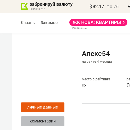
забронируй валюту
$
82.17
0.76
Казань
Закамье
Алекс54
на сайте 4 месяца
Василь Мазитов
МАРТ
место в рейтинге
р
∞
0
«Не зная местных
правил, бизнес может
личные данные
потерять минимум
полгода»
комментарии
Как бизнесу выйти на зарубежные