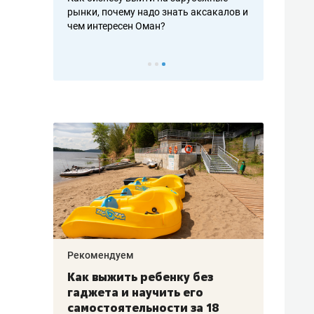
рафакте,
рынки, почему надо знать аксакалов и
о трехкратно
кредитов
чем интересен Оман?
клиентах и ч
Рекомендуем
Рекоме
лья
Как выжить ребенку без
Салих
есте
гаджета и научить его
«Если
а –
самостоятельности за 18
с мин