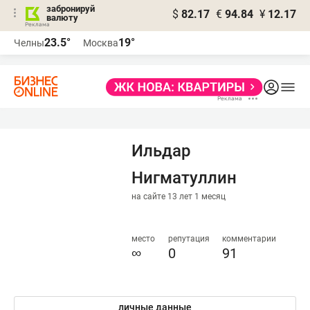
забронируй
$
82.17
€
94.84
¥
12.17
валюту
23.5°
19°
Челны
Москва
Ильдар
Нигматуллин
на сайте 13 лет 1 месяц
место
репутация
комментарии
∞
0
91
личные данные