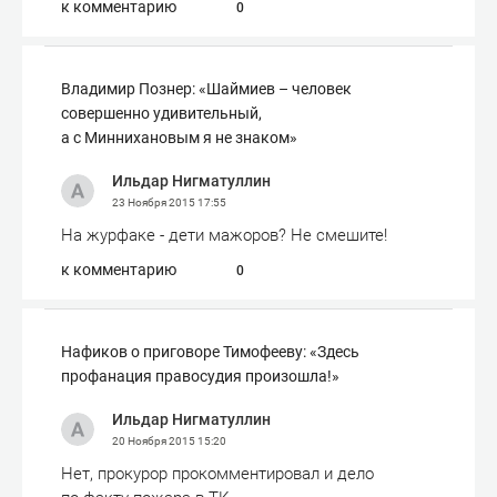
к комментарию
0
Владимир Познер: «Шаймиев – человек
совершенно удивительный,
а с Миннихановым я не знаком»
Ильдар Нигматуллин
23 Ноября 2015
17:55
На журфаке - дети мажоров? Не смешите!
к комментарию
0
Нафиков о приговоре Тимофееву: «Здесь
профанация правосудия произошла!»
Ильдар Нигматуллин
20 Ноября 2015
15:20
Нет, прокурор прокомментировал и дело