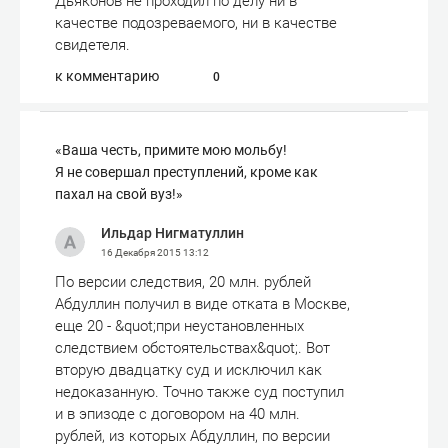
Дьяконов не проходил по делу ни в
качестве подозреваемого, ни в качестве
свидетеля.
к комментарию
0
«Ваша честь, примите мою мольбу!
Я не совершал преступлений, кроме как
пахал на свой вуз!»
Ильдар Нигматуллин
16 Декабря 2015
13:12
По версии следствия, 20 млн. рублей
Абдуллин получил в виде отката в Москве,
еще 20 - &quot;при неустановленных
следствием обстоятельствах&quot;. Вот
вторую двадцатку суд и исключил как
недоказанную. Точно также суд поступил
и в эпизоде с договором на 40 млн.
рублей, из которых Абдуллин, по версии