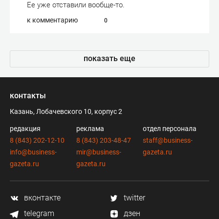
Ее уже отставили вообще-то.
к комментарию
0
показать еще
контакты
Казань, Лобачевского 10, корпус 2
редакция
реклама
отдел персонала
8 (843) 202-12-10
8 (843) 203-48-47
staff@business-
info@business-
mir@business-
gazeta.ru
gazeta.ru
gazeta.ru
вконтакте
twitter
telegram
дзен