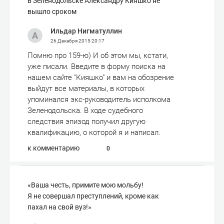
в Зеленодольске Александру Кияшко не
вышло сроком
Ильдар Нигматуллин
26 Декабря 2015
20:17
Помню про 159-ю) И об этом мы, кстати,
уже писали. Введите в форму поиска на
нашем сайте "Кияшко" и вам на обозрение
выйдут все материалы, в которых
упоминался экс-руководитель исполкома
Зеленодольска. В ходе судебного
следствия эпизод получил другую
квалификацию, о которой я и написал.
к комментарию
0
«Ваша честь, примите мою мольбу!
Я не совершал преступлений, кроме как
пахал на свой вуз!»