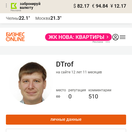
забронируй
$
82.17
€
94.84
¥
12.17
валюту
22.1°
21.3°
Челны
Москва
DTrof
на сайте 12 лет 11 месяцев
место
репутация
комментарии
∞
0
510
личные данные