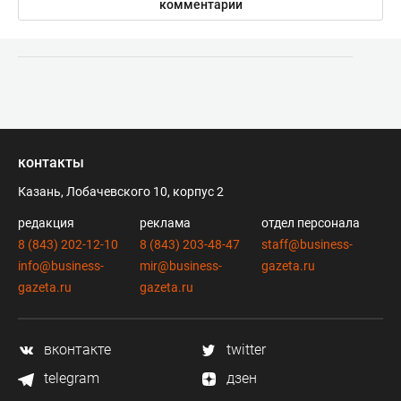
комментарии
контакты
Казань, Лобачевского 10, корпус 2
редакция
реклама
отдел персонала
8 (843) 202-12-10
8 (843) 203-48-47
staff@business-
info@business-
mir@business-
gazeta.ru
gazeta.ru
gazeta.ru
вконтакте
twitter
telegram
дзен