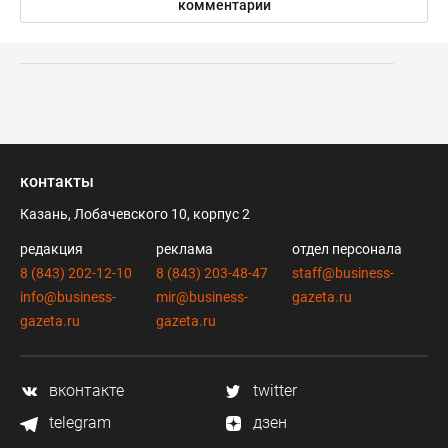
комментарии
контакты
Казань, Лобачевского 10, корпус 2
редакция
реклама
отдел персонала
8 (843) 202-12-10
8 (843) 203-48-47
staff@business-
info@business-
mir@business-
gazeta.ru
gazeta.ru
gazeta.ru
вконтакте
twitter
telegram
дзен