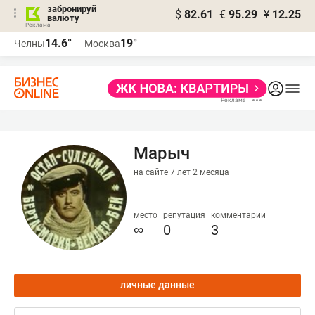
забронируй
$
82.61
€
95.29
¥
12.25
валюту
14.6°
19°
Челны
Москва
Марыч
на сайте 7 лет 2 месяца
место
репутация
комментарии
∞
0
3
личные данные