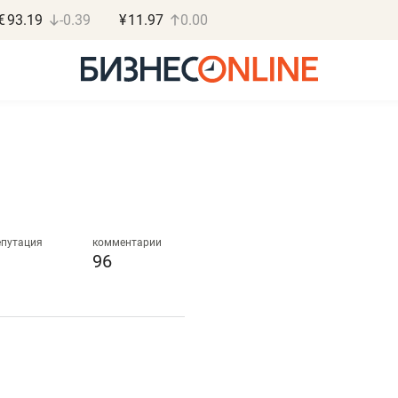
€
93.19
-0.39
¥
11.97
0.00
Дарья Семенова
Василь М
«Бросско»
МАРТ
епутация
комментарии
96
«Мама говорила: работа
«Не зная мест
помогает отвлечься
правил, бизнес
от болезни, чувствовать
потерять мини
себя живой»
полгода»
в
Наследница бизнеса по пошиву
Как бизнесу выйти на з