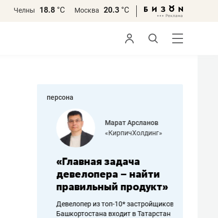
18.8
°С
20.3
°С
Челны
Москва
персона
азитов
Марат Арсланов
«КирпичХолдинг»
ных
«Главная задача
«Мама г
 может
девелопера – найти
помогае
мум
правильный продукт»
от болез
себя жи
Девелопер из топ-10* застройщиков
Башкортостана входит в Татарстан
арубежные
Наследница б