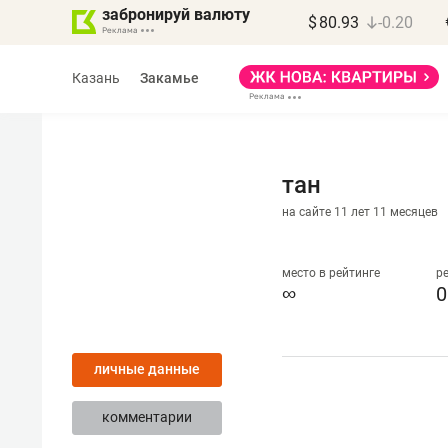
забронируй валюту
$
80.93
-0.20
Казань
Закамье
тан
на сайте 11 лет 11 месяцев
Марат Арсланов
«КирпичХолдинг»
место в рейтинге
р
∞
0
«Главная задача
девелопера – найти
личные данные
правильный продукт»
комментарии
Девелопер из топ-10* застройщико
Башкортостана входит в Татарстан