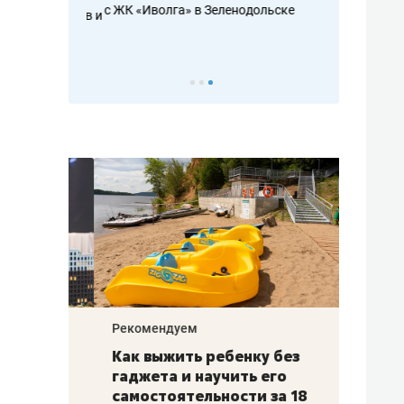
с ЖК «Иволга» в Зеленодольске
ть аксакалов и
школьной фор
налогах и раз
Рекомендуем
Рекоме
лья
Как выжить ребенку без
Салих
есте
гаджета и научить его
«Если
а –
самостоятельности за 18
с мин