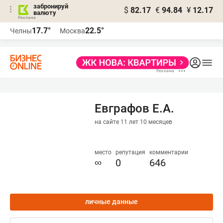
забронируй
$
82.17
€
94.84
¥
12.17
валюту
17.7°
22.5°
Челны
Москва
Евграфов Е.А.
на сайте 11 лет 10 месяцев
место
репутация
комментарии
∞
0
646
личные данные