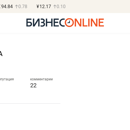
€
94.84
0.78
¥
12.17
0.10
А
Роман Ободец
Дарья С
«Готовые решения»
«Бросско
епутация
комментарии
22
«Мне лучше
«Мама говорил
не заработать вообще,
помогает отвл
чем потерять
от болезни, чу
репутацию»
себя живой»
Владелец отделочной фирмы
Наследница бизнеса по 