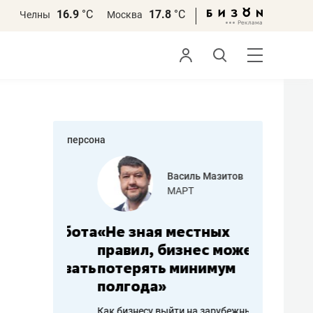
16.9
°С
17.8
°С
Челны
Москва
персона
еменова
Василь Мазитов
»
МАРТ
а: работа
«Не зная местных
«Мне лу
ечься
правил, бизнес может
не зара
вствовать
потерять минимум
чем пот
полгода»
репутац
пошиву
Как бизнесу выйти на зарубежные
Владелец от