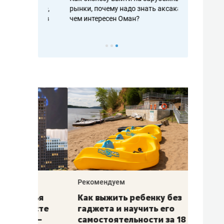
рафакте,
рынки, почему надо знать аксакалов и
о трехкратно
кредитов
чем интересен Оман?
клиентах и ч
Рекомендуем
Рекоме
лья
Как выжить ребенку без
Салих
есте
гаджета и научить его
«Если
а –
самостоятельности за 18
с мин