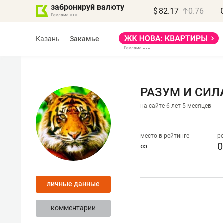
забронируй валюту
$
82.17
0.76
Казань
Закамье
РАЗУМ И СИЛ
на сайте 6 лет 5 месяцев
Василь Мазитов
МАРТ
место в рейтинге
р
∞
0
«Не зная местных
правил, бизнес может
личные данные
потерять минимум
полгода»
комментарии
Как бизнесу выйти на зарубежные