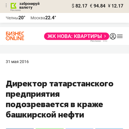
забронируй
$
82.17
€
94.84
¥
12.17
валюту
20°
22.4°
Челны
Москва
31 мая 2016
Директор татарстанского
предприятия
подозревается в краже
башкирской нефти