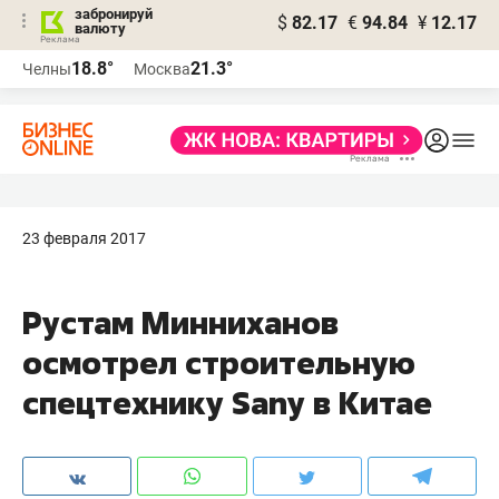
забронируй
$
82.17
€
94.84
¥
12.17
валюту
18.8°
21.3°
Челны
Москва
23 февраля 2017
Рустам Минниханов
осмотрел строительную
спецтехнику Sany в Китае