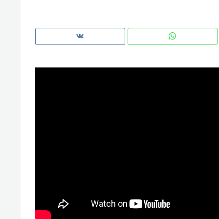
рынки, почему надо знать аксак
чем интересен Оман?
Рекомендуем
Рек
Оставить шум за волной: как
Пс
строят тишину в казанском
«Д
ЖК «Заря»
ког