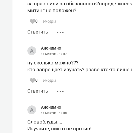
за право или за обязанность?определитесь
митинг не положен?
0
эмодзи
Ответить
Анонимно
11 Мая 2018
10:07
ну сколько можно???
кто запрещает изучать? разве кто-то лишён
0
эмодзи
Ответить
Анонимно
11 Мая 2018
10:08
Словоблуды....
Изучайте, никто не против!