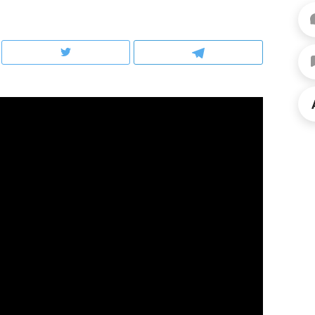
алов и
о трехкратном росте цен, дотошных
школьной формы о ко
клиентах и чудных запросах мастеров
налогах и развитии б
омендуем
Рекомендуем
ихотерапевт «Фороса»:
Дизайнер-прораб Н
иректорский невроз» –
Наседкина: «Ремонт
да человек не считает
с мебелью за 2 милл