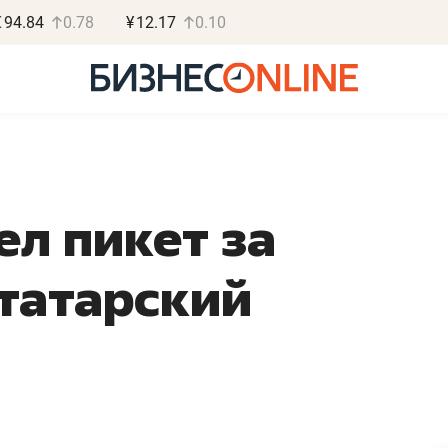
€
94.84
0.78
¥
12.17
0.10
ел пикет за
Роман Ободец
Дарья
 татарский
«Готовые решения»
«Брос
«Мне лучше
«Мама говори
ет
не заработать вообще,
помогает отв
чем потерять
от болезни, 
репутацию»
себя живой»
ые
Владелец отделочной фирмы
Наследница бизнеса 