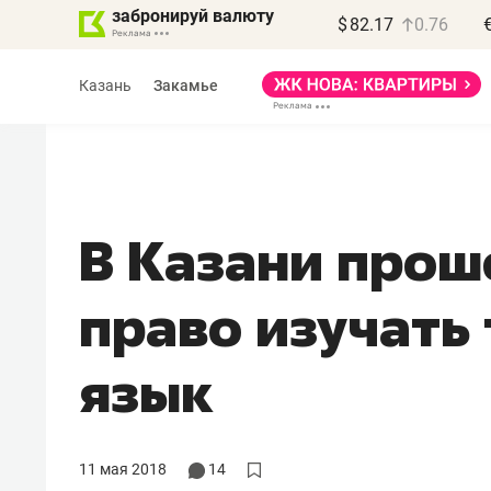
забронируй валюту
$
82.17
0.76
Казань
Закамье
В Казани прош
Василь Мазитов
право изучать
МАРТ
«Не зная местных
язык
правил, бизнес мож
потерять минимум
полгода»
11 мая 2018
14
Как бизнесу выйти на зарубежн