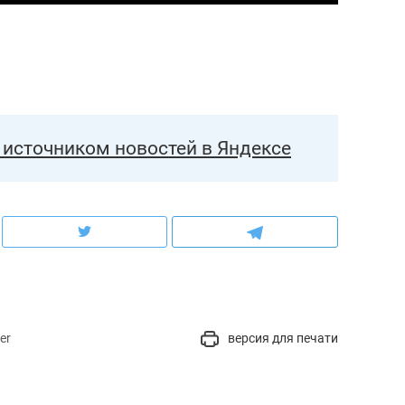
ою сверхнагрузку
для меня это челле
рессом»
источником новостей в Яндексе
er
версия для печати