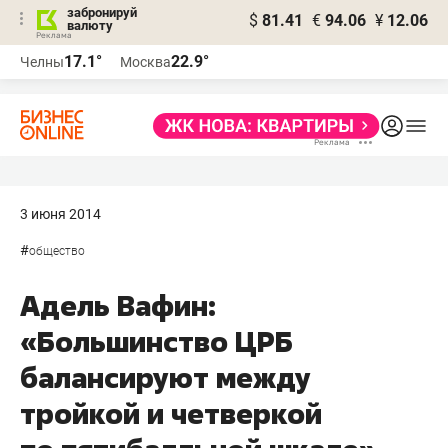
забронируй
$
81.41
€
94.06
¥
12.06
валюту
17.1°
22.9°
Челны
Москва
3 июня 2014
#
общество
Адель Вафин:
«Большинство ЦРБ
балансируют между
тройкой и четверкой