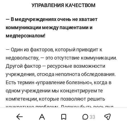
УПРАВЛЕНИЯ КАЧЕСТВОМ
— В медучреждениях очень не хватает
коммуникации между пациентами и
медперсоналом!
— Один из факторов, который приводит к
недовольству, — это отсутствие коммуникации.
Другой фактор — ресурсные возможности
учреждения, отсюда неполнота обследования.
Есть термин «управление болезнью», когда в
одном учреждении мы концентрируем те
компетенции, которые позволяют решить
конкретную проблему. Должен быть весь пул
специалистов. Если у нас нет какого-то
33
специалиста, мы должны его пригласить со