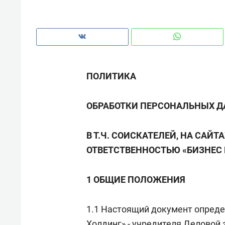
рынки, почему надо знать аксакал
чем интересен Оман?
ПОЛИТИКА
ОБРАБОТКИ ПЕРСОНАЛЬНЫХ Д
В Т.Ч. СОИСКАТЕЛЕЙ, НА САЙ
ОТВЕТСТВЕННОСТЬЮ «БИЗНЕС
1 ОБЩИЕ ПОЛОЖЕНИЯ
Рекомендуем
Рекоме
Оставить шум за волной: как
Психо
1.1 Настоящий документ опреде
строят тишину в казанском
«Дире
ЖК «Заря»
когда 
Холдинг» - учредителя Деловой 