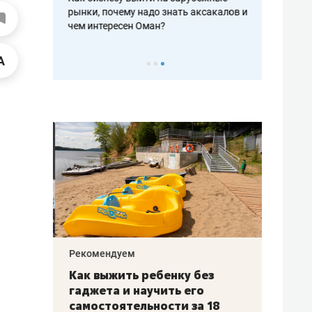
рафакте,
рынки, почему надо знать аксакалов и
о трехкратно
кредитов
чем интересен Оман?
клиентах и ч
Рекомендуем
Рекоме
лья
Как выжить ребенку без
Салих
есте
гаджета и научить его
«Если
а –
самостоятельности за 18
с мин