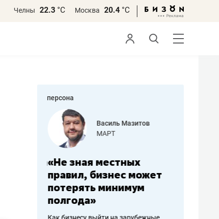
22.3
°С
20.4
°С
Челны
Москва
персона
еменова
Василь Мазитов
»
МАРТ
а: работа
«Не зная местных
«Мне лу
ечься
правил, бизнес может
не зара
вствовать
потерять минимум
чем пот
полгода»
репутац
пошиву
Как бизнесу выйти на зарубежные
Владелец от