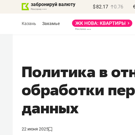
забронируй валюту
$
82.17
0.76
Казань
Закамье
Политика в от
Василь Мазитов
обработки пе
МАРТ
«Не зная местных
данных
правил, бизнес может
потерять минимум
полгода»
22 июня 2025
Как бизнесу выйти на зарубежные