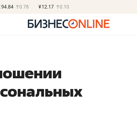
€
94.84
0.78
¥
12.17
0.10
ношении
Роман Ободец
Дарья С
рсональных
«Готовые решения»
«Бросско
«Мне лучше
«Мама говорил
не заработать вообще,
помогает отвл
чем потерять
от болезни, чу
репутацию»
себя живой»
Владелец отделочной фирмы
Наследница бизнеса по 