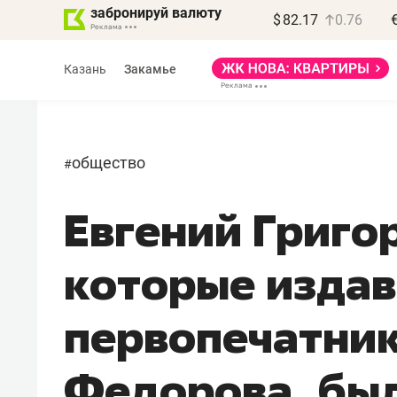
забронируй валюту
$
82.17
0.76
Казань
Закамье
общество
#
Евгений Григор
Василь Мазитов
МАРТ
которые издав
«Не зная местных
правил, бизнес может
первопечатник
потерять минимум
полгода»
Федорова, бы
Как бизнесу выйти на зарубежные