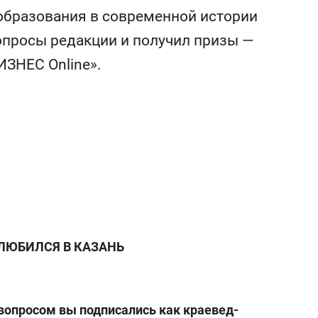
сверхнагрузку
для меня это челлендж
 образования в современной истории
сом»
опросы редакции и получил призы —
ЗНЕС Online».
ЛЮБИЛСЯ В КАЗАНЬ
 вопросом вы подписались как краевед-