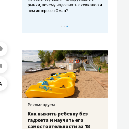
рафакте,
рынки, почему надо знать аксакалов и
о трехкратно
кредитов
чем интересен Оман?
клиентах и ч
Рекомендуем
Рекоме
лья
Как выжить ребенку без
Салих
есте
гаджета и научить его
«Если
а –
самостоятельности за 18
с мин