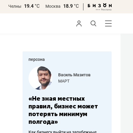
19.4
°С
18.9
°С
Челны
Москва
персона
еменова
Василь Мазитов
»
МАРТ
а: работа
«Не зная местных
«Мне лу
ечься
правил, бизнес может
не зара
вствовать
потерять минимум
чем пот
полгода»
репутац
пошиву
Как бизнесу выйти на зарубежные
Владелец от