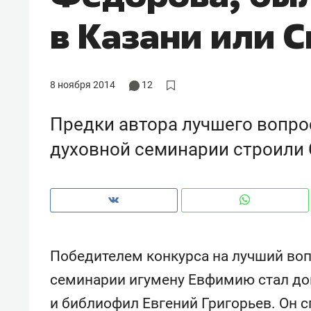
рынки, почему надо знать аксакал
в Казани или 
чем интересен Оман?
8 ноября 2014
12
Предки автора лучшего вопро
духовной семинарии строили
Рекомендуем
Рекоме
Победителем конкурса на лучший воп
Оставить шум за волной: как
Психо
семинарии игумену Евфимию стал до
строят тишину в казанском
«Дире
и библиофил Евгений Григорьев. Он с
ЖК «Заря»
когда 