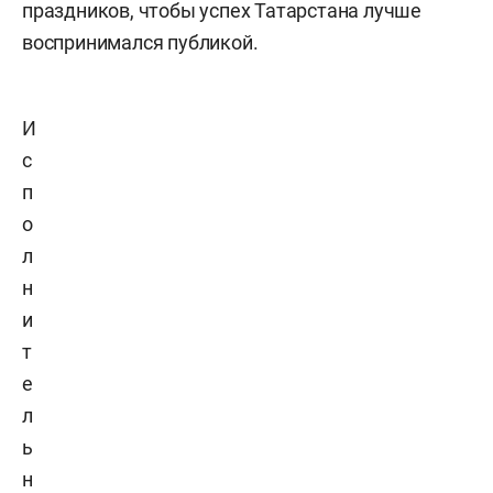
праздников, чтобы успех Татарстана лучше
воспринимался публикой.
И
с
п
о
л
н
и
т
е
л
ь
н