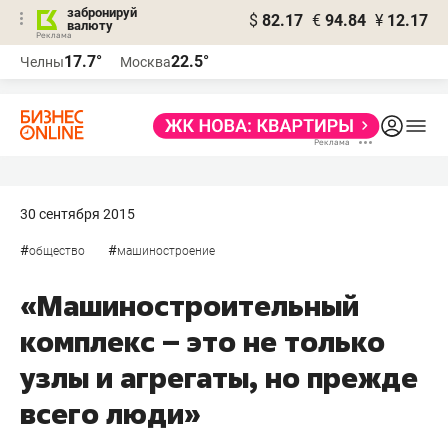
забронируй
$
82.17
€
94.84
¥
12.17
валюту
17.7°
22.5°
Челны
Москва
30 сентября 2015
#
#
общество
машиностроение
«Машиностроительный
комплекс – это не только
узлы и агрегаты, но прежде
всего люди»