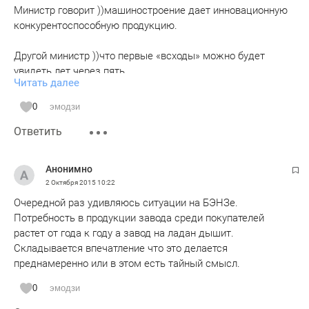
Министр говорит ))машиностроение дает инновационную
конкурентоспособную продукцию.
Другой министр ))что первые «всходы» можно будет
увидеть лет через пять
Читать далее
А наладчик говорит ))Есть, конечно, и ижевские, и
0
эмодзи
кировские. Но лучше немецких никаких аналогов нет. А
Ответить
работать хочется все-таки на современном оборудовании»
Такая вот реальность. В смысле 2030
Анонимно
2 Октября 2015
10:22
Очередной раз удивляюсь ситуации на БЭНЗе.
Потребность в продукции завода среди покупателей
растет от года к году а завод на ладан дышит.
Складывается впечатление что это делается
преднамеренно или в этом есть тайный смысл.
0
эмодзи