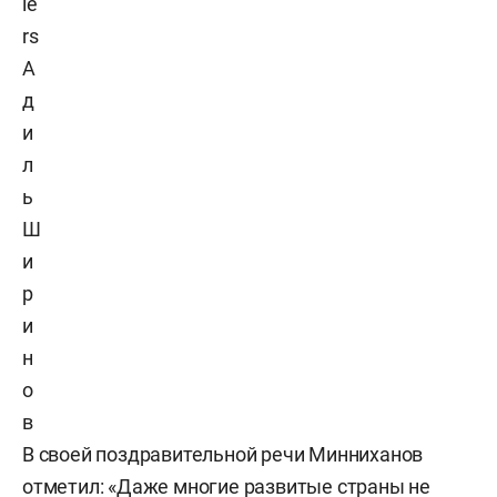
le
rs
А
д
и
л
ь
Ш
и
р
и
н
о
в
В своей поздравительной речи Минниханов
отметил: «Даже многие развитые страны не