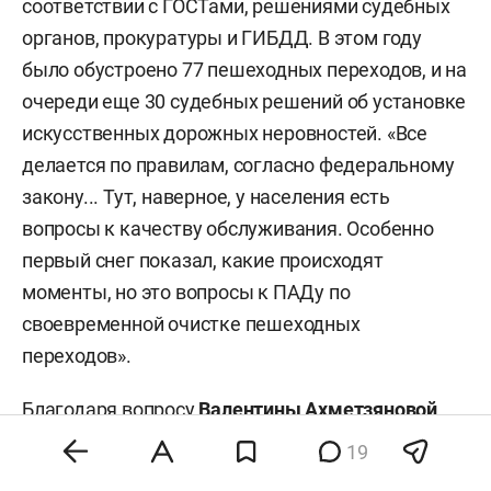
соответствии с ГОСТами, решениями судебных
органов, прокуратуры и ГИБДД. В этом году
было обустроено 77 пешеходных переходов, и на
очереди еще 30 судебных решений об установке
искусственных дорожных неровностей. «Все
делается по правилам, согласно федеральному
закону... Тут, наверное, у населения есть
вопросы к качеству обслуживания. Особенно
первый снег показал, какие происходят
моменты, но это вопросы к ПАДу по
своевременной очистке пешеходных
переходов».
Благодаря вопросу
Валентины Ахметзяновой
,
которая оказалась недовольна тем фактом, что
19
на дорогах остались частные пассажирские