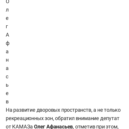
О
л
е
г
А
ф
а
н
а
с
ь
е
в
На развитие дворовых пространств, а не только
рекреационных зон, обратил внимание депутат
от КАМАЗа
Олег Афанасьев
, отметив при этом,