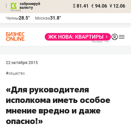
забронируй
$
81.41
€
94.06
¥
12.06
валюту
28.5°
31.8°
Челны
Москва
22 октября 2015
#
общество
«Для руководителя
исполкома иметь особое
мнение вредно и даже
опасно!»