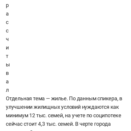
р
а
с
с
ч
и
т
ы
в
а
л
Отдельная тема — жилье. По данным спикера, в
улучшении жилищных условий нуждаются как
минимум 12 тыс. семей, на учете по соципотеке
сейчас стоит 4,3 тыс. семей. В черте города