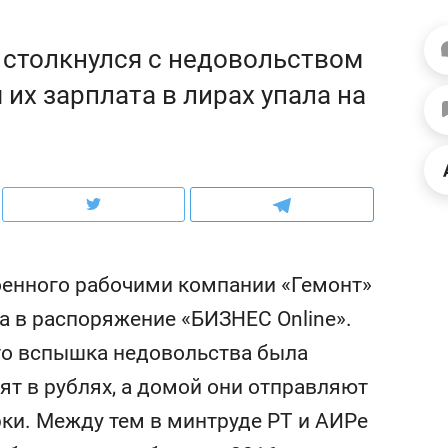
с ЖК «Иволга» 
факте,
рынки, почему надо знать аксакалов и
редитов
чем интересен Оман?
 столкнулся с недовольством
 их зарплата в лирах упала на
оенного рабочими компании «Гемонт»
а в распоряжение «БИЗНЕС Online».
то вспышка недовольства была
Рекомендуем
Рекомендуем
ят в рублях, а домой они отправляют
Дизайнер-прораб Наталья
Как выжить 
Наседкина: «Ремонт вместе
гаджета и н
рки. Между тем в минтруде РТ и АИРе
с мебелью за 2 миллиона –
самостоятел