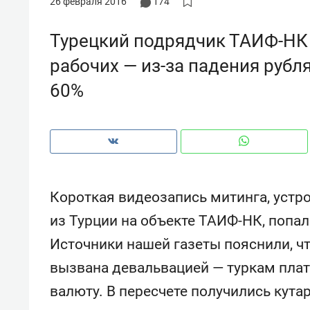
26 февраля 2016
174
с ЖК «Иволга» в Зеленодольске
школьной формы о контра
налогах и развитии без к
Турецкий подрядчик ТАИФ-НК
рабочих — из-за падения рубля
60%
Короткая видеозапись митинга, устр
из Турции на объекте ТАИФ-НК, попал
Источники нашей газеты пояснили, ч
Рекомендуем
вызвана девальвацией — туркам плат
ес, танцы и даже
Психотерапевт «Фороса»:
 как ТРЦ «Франт»
«Директорский невроз» –
валюту. В пересчете получились кута
 для любителей
когда человек не считает