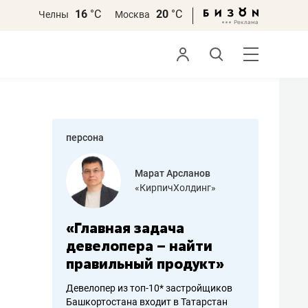
16
°С
20
°С
Челны
Москва
персона
Марат Арсланов
Дарья Семенова
«КирпичХолдинг»
«Бросско»
задача
«Мама говорила: работа
«Н
ра – найти
помогает отвлечься
пр
ый продукт»
от болезни, чувствовать
по
себя живой»
по
оп-10* застройщиков
входит в Татарстан
Наследница бизнеса по пошиву
Как 