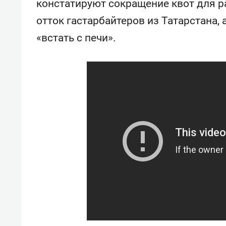
констатируют сокращение квот для ра
свою сверхнагрузку
стрессом»
отток гастарбайтеров из Татарстана
«встать с печи».