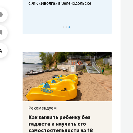
в Зеленодольске
школьной формы о контрафакте,
рынк
налогах и развитии без кредитов
чем 
Рекомендуем
ребенку без
Салих хазрат Ибрагимов:
аучить его
«Если меня не услышат
ьности за 18
с минбара – буду обращатьс