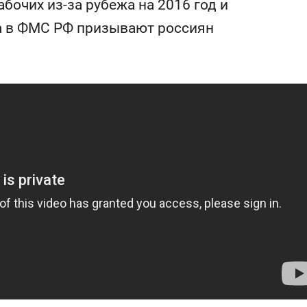
бочих из-за рубежа на 2016 год и
для меня это челлендж!»
дней
, а в ФМС РФ призывают россиян