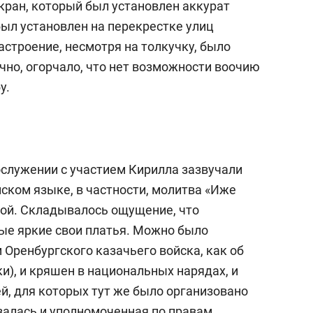
ран, который был установлен аккурат
был установлен на перекрестке улиц
строение, несмотря на толкучку, было
чно, огорчало, что нет возможности воочию
у.
ослужении с участием Кирилла зазвучали
ском языке, в частности, молитва «Иже
ой. Складывалось ощущение, что
ые яркие свои платья. Можно было
м Оренбургского казачьего войска, как об
и), и кряшен в национальных нарядах, и
й, для которых тут же было организовано
залась и уполномоченная по правам