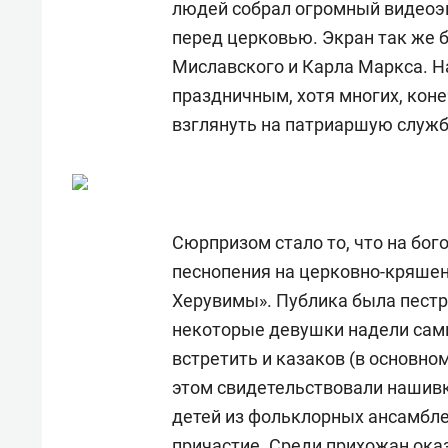
людей собрал огромный видеоэк
перед церковью. Экран так же 
Миславского и Карла Маркса. На
праздничным, хотя многих, коне
взглянуть на патриаршую служб
Сюрпризом стало то, что на бог
песнопения на церковно-кряшен
Херувимы». Публика была пестр
некоторые девушки надели сам
встретить и казаков (в основно
этом свидетельствовали нашивк
детей из фольклорных ансамбле
причастие. Среди прихожан ока