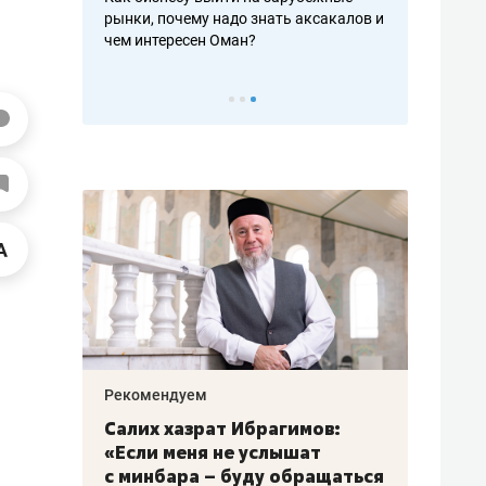
рафакте,
рынки, почему надо знать аксакалов и
о трехкратно
кредитов
чем интересен Оман?
клиентах и ч
Рекомендуем
Рекоме
з
Салих хазрат Ибрагимов:
Остав
«Если меня не услышат
строя
18
с минбара – буду обращаться
ЖК «З