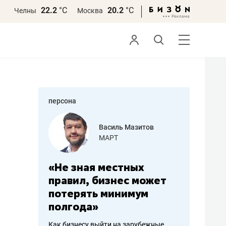
22.2
°С
20.2
°С
Челны
Москва
персона
еменова
Василь Мазитов
»
МАРТ
а: работа
«Не зная местных
«Мне лу
ечься
правил, бизнес может
не зара
вствовать
потерять минимум
чем пот
полгода»
репутац
пошиву
Как бизнесу выйти на зарубежные
Владелец от