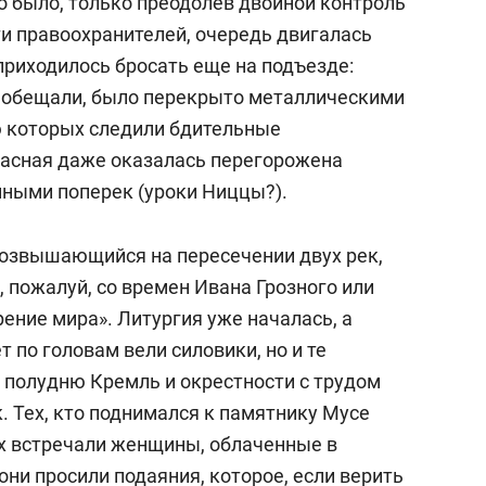
 было, только преодолев двойной контроль
ти правоохранителей, очередь двигалась
риходилось бросать еще на подъезде:
и обещали, было перекрыто металлическими
ю которых следили бдительные
расная даже оказалась перегорожена
ными поперек (уроки Ниццы?).
возвышающийся на пересечении двух рек,
, пожалуй, со времен Ивана Грозного или
ение мира». Литургия уже началась, а
 по головам вели силовики, но и те
к полудню Кремль и окрестности с трудом
к. Тех, кто поднимался к памятнику Мусе
х встречали женщины, облаченные в
ни просили подаяния, которое, если верить