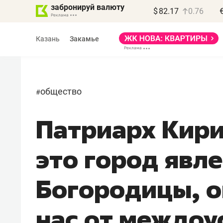
забронируй валюту
$
82.17
0.76
Казань
Закамье
общество
#
Патриарх Кири
Василь Мазитов
МАРТ
это город явл
«Не зная местных
правил, бизнес может
Богородицы, о
потерять минимум
полгода»
нас от междоу
Как бизнесу выйти на зарубежные