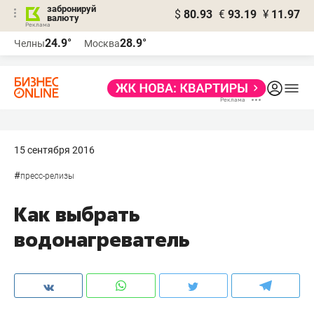
забронируй
$
80.93
€
93.19
¥
11.97
валюту
24.9°
28.9°
Челны
Москва
15 сентября 2016
#
пресс-релизы
Как выбрать
водонагреватель