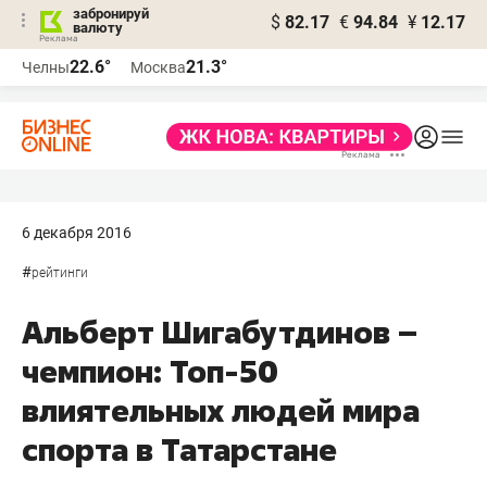
забронируй
$
82.17
€
94.84
¥
12.17
валюту
22.6°
21.3°
Челны
Москва
6 декабря 2016
#
рейтинги
Альберт Шигабутдинов –
чемпион: Топ-50
влиятельных людей мира
спорта в Татарстане