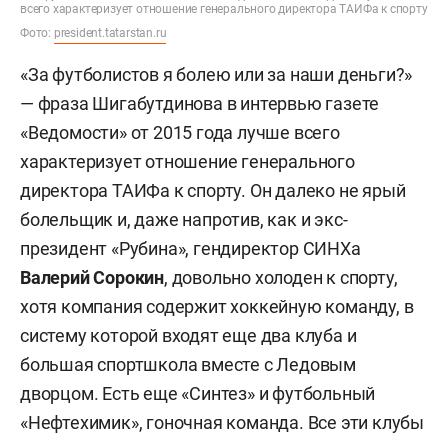
всего характеризует отношение генерального директора ТАИФа к спорту
Фото:
president.tatarstan.ru
«За футболистов я болею или за наши деньги?»
— фраза Шигабутдинова в интервью газете
«Ведомости» от 2015 года лучше всего
характеризует отношение генерального
директора ТАИФа к спорту. Он далеко не ярый
болельщик и, даже напротив, как и экс-
президент «Рубина», гендиректор СИНХа
Валерий Сорокин
, довольно холоден к спорту,
хотя компания содержит хоккейную команду, в
систему которой входят еще два клуба и
большая спортшкола вместе с Ледовым
дворцом. Есть еще «Синтез» и футбольный
«Нефтехимик», гоночная команда. Все эти клубы