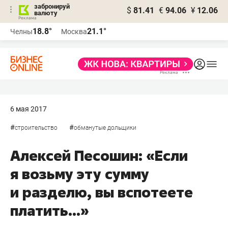
забронируй
$
81.41
€
94.06
¥
12.06
валюту
18.8°
21.1°
Челны
Москва
6 мая 2017
#
#
строительство
обманутые дольщики
Алексей Песошин: «Если
я возьму эту сумму
и разделю, вы вспотеете
платить...»