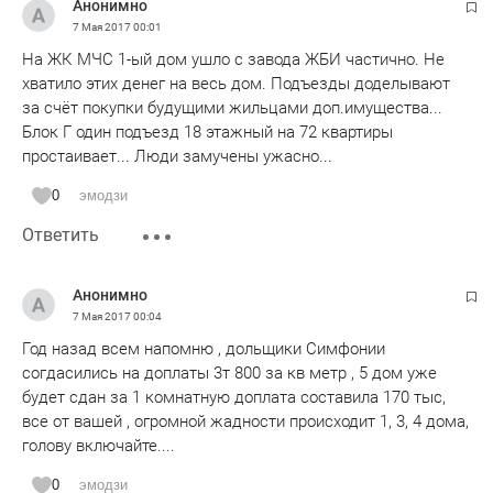
Анонимно
7 Мая 2017
00:01
На ЖК МЧС 1-ый дом ушло с завода ЖБИ частично. Не
хватило этих денег на весь дом. Подъезды доделывают
за счёт покупки будущими жильцами доп.имущества...
Блок Г один подъезд 18 этажный на 72 квартиры
простаивает... Люди замучены ужасно...
0
эмодзи
Ответить
Анонимно
7 Мая 2017
00:04
Год назад всем напомню , дольщики Симфонии
согдасились на доплаты 3т 800 за кв метр , 5 дом уже
будет сдан за 1 комнатную доплата составила 170 тыс,
все от вашей , огромной жадности происходит 1, 3, 4 дома,
голову включайте....
0
эмодзи