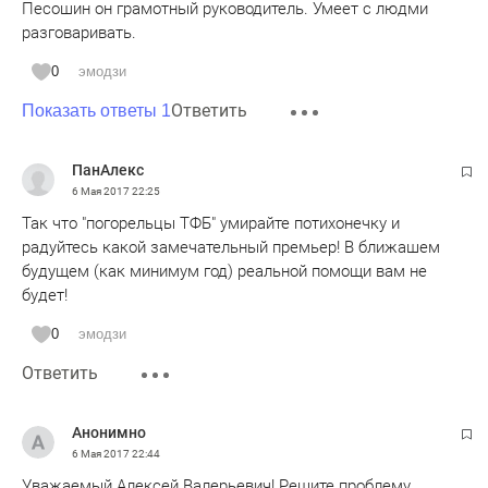
Песошин он грамотный руководитель. Умеет с людми
разговаривать.
0
эмодзи
Ответить
Показать ответы 1
ПанАлекс
6 Мая 2017
22:25
Так что "погорельцы ТФБ" умирайте потихонечку и
радуйтесь какой замечательный премьер! В ближашем
будущем (как минимум год) реальной помощи вам не
будет!
0
эмодзи
Ответить
Анонимно
6 Мая 2017
22:44
Уважаемый Алексей Валерьевич! Решите проблему