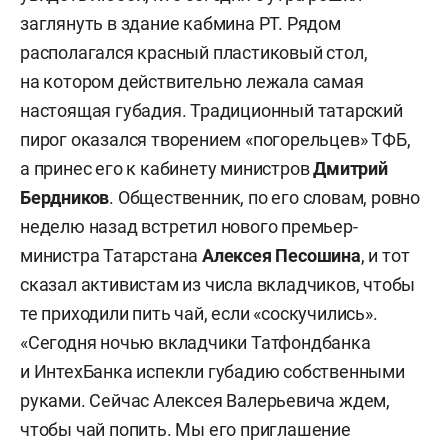
заглянуть в здание кабмина РТ. Рядом
располагался красный пластиковый стол,
на котором действительно лежала самая
настоящая губадия. Традиционный татарский
пирог оказался творением «погорельцев» ТФБ,
а принес его к кабинету министров
Дмитрий
Бердников
. Общественник, по его словам, ровно
неделю назад встретил нового премьер-
министра Татарстана
Алексея Песошина
, и тот
сказал активистам из числа вкладчиков, чтобы
те приходили пить чай, если «соскучились».
«Сегодня ночью вкладчики Татфондбанка
и ИнтехБанка испекли губадию собственными
руками. Сейчас Алексея Валерьевича ждем,
чтобы чай попить. Мы его приглашение