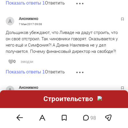
Ответить
Показать ответы 1
Анонимно
7 Мая 2017
09:08
Дольщиков убеждают, что Ливаде на дадут строить, что
он своё отстроил. Так чиновники говорят. Оказывается у
него ещё и Симфония?! А Диана Наилевна не у дел
получается. Почему финансовый директор на свободе?!
0
эмодзи
Ответить
Показать ответы 1
Анонимно
7 Мая 2017
09:09
Строительство
Сказка про активы потерпела фиаско, теперь земля
выполняет роль косточки.
98
0
эмодзи