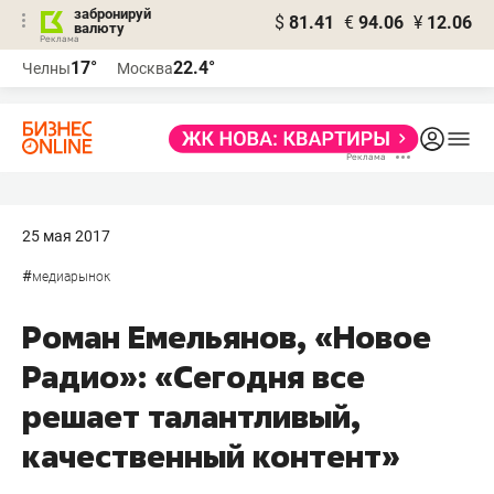
забронируй
$
81.41
€
94.06
¥
12.06
валюту
17°
22.4°
Челны
Москва
25 мая 2017
#
медиарынок
Роман Емельянов, «Новое
Радио»: «Сегодня все
решает талантливый,
качественный контент»