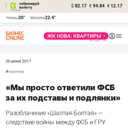
забронируй
$
82.17
€
94.84
¥
12.17
валюту
20°
22.4°
Челны
Москва
20 июня 2017
#
политика
«Мы просто ответили ФСБ
за их подставы и подлянки»
Разоблачение «Шалтая-Болтая» —
следствие войны между ФСБ и ГРУ