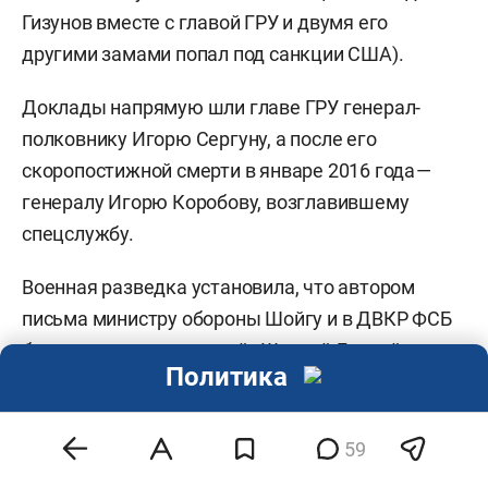
Гизунов вместе с главой ГРУ и двумя его
другими замами попал под санкции США).
Доклады напрямую шли главе ГРУ генерал-
полковнику Игорю Сергуну, а после его
скоропостижной смерти в январе 2016 года —
генералу Игорю Коробову, возглавившему
спецслужбу.
Военная разведка установила, что автором
письма министру обороны Шойгу и в ДВКР ФСБ
был один из основателей «Шалтай-Болтай»
Политика
Владимир Аникеев (Льюис). Помимо взломов
серверов минобороны хакерам приписывают
вскрытие аккаунта Twitter премьера Дмитрия
59
Медведева, публикации личной переписки его