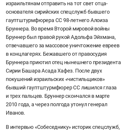
израильтянам отправить на тот свет отца-
основателя сирийских спецслужб бывшего
гауптштурмфюрера СС 98-летнего Алоиза
Бруннера. Во время Второй мировой войны
Бруннер был правой рукой Адольфа Эйхмана,
отвечавшего за массовое уничтожение евреев
в концлагерях. Бежавшего от правосудия
Бруннера приютил отец нынешнего президента
Сирии Башара Асада Хафез. После двух
покушений израильских «чистильщиков»
бывший гауптштурмфюрер СС лишился глаза
и трех пальцев. Бруннер скончался в марте
2010 года, а через полгода утонул генерал
Иванов.
В интервью «Собеседнику» историк спецслужб,