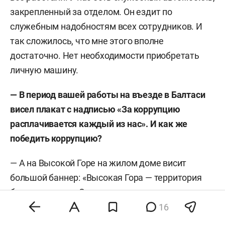
закрепленный за отделом. Он ездит по
служебным надобностям всех сотрудников. И
так сложилось, что мне этого вполне
достаточно. Нет необходимости приобретать
личную машину.
— В период вашей работы на въезде в Балтаси
висел плакат с надписью «За коррупцию
расплачивается каждый из нас». И как же
победить коррупцию?
— А на Высокой Горе на жилом доме висит
большой баннер: «Высокая Гора — территория
без коррупции». Это, наверное, модно стало в
каждом районе что-то такое придумывать, что
16
там нет коррупции. Но на самом деле победить