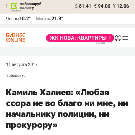
забронируй
$
81.41
€
94.06
¥
12.06
валюту
18.2°
21.9°
Челны
Москва
11 августа 2017
#
общество
Камиль Халиев: «Любая
ссора не во благо ни мне, ни
начальнику полиции, ни
прокурору»