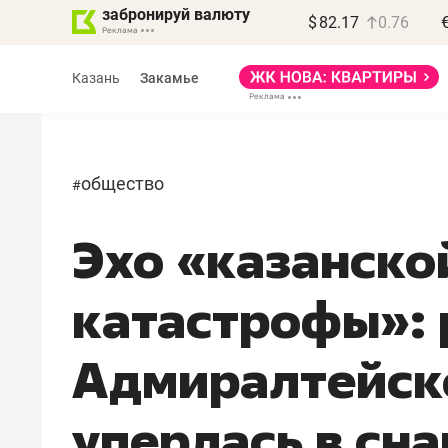
забронируй валюту
$
82.17
0.76
Казань
Закамье
общество
#
Эхо «казанско
катастрофы»: 
Адмиралтейск
уперлась в сна