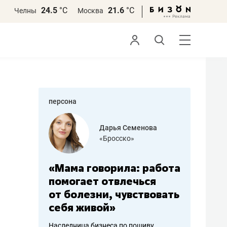
24.5
°С
21.6
°С
Челны
Москва
персона
бодец
Дарья Семенова
 решения»
«Бросско»
«Мама говорила: работа
«Не зна
вообще,
помогает отвлечься
правил,
от болезни, чувствовать
потерят
себя живой»
полгода
ирмы
Наследница бизнеса по пошиву
Как бизнесу 