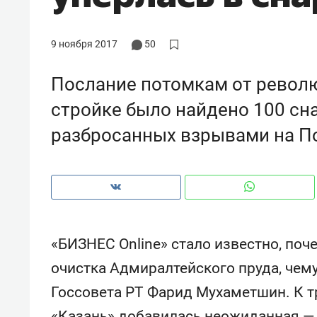
9 ноября 2017
50
Послание потомкам от револю
стройке было найдено 100 сн
разбросанных взрывами на П
«БИЗНЕС Online» стало известно, поч
Рекомендуем
Рекоме
очистка Адмиралтейского пруда, чем
а»:
Дизайнер-прораб Наталья
Как в
Госсовета РТ Фарид Мухаметшин. К
 –
Наседкина: «Ремонт вместе
гаджет
ет
с мебелью за 2 миллиона –
самос
«Казань» добавилась неожиданная —