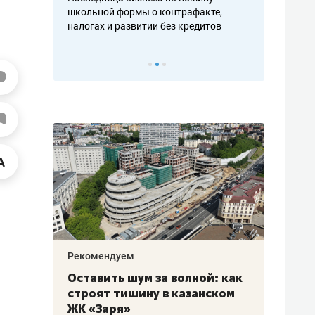
н, дотошных
школьной формы о контрафакте,
рынки, почем
осах мастеров
налогах и развитии без кредитов
чем интересе
Рекомендуем
Рекоме
в:
Оставить шум за волной: как
Психо
строят тишину в казанском
«Дире
щаться
ЖК «Заря»
когда