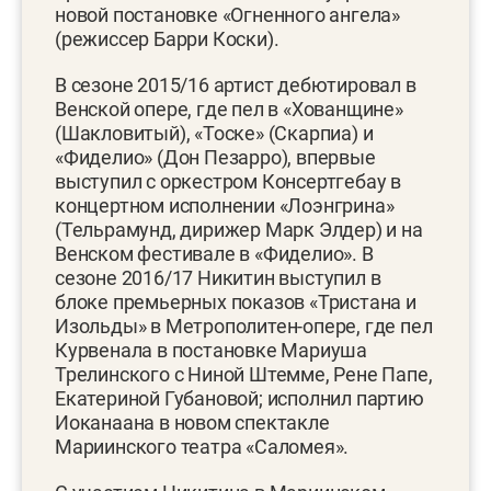
новой постановке «Огненного ангела»
(режиссер Барри Коски).
В сезоне 2015/16 артист дебютировал в
Венской опере, где пел в «Хованщине»
(Шакловитый), «Тоске» (Скарпиа) и
«Фиделио» (Дон Пезарро), впервые
выступил с оркестром Консертгебау в
концертном исполнении «Лоэнгрина»
(Тельрамунд, дирижер Марк Элдер) и на
Венском фестивале в «Фиделио». В
сезоне 2016/17 Никитин выступил в
блоке премьерных показов «Тристана и
Изольды» в Метрополитен-опере, где пел
Курвенала в постановке Мариуша
Трелинского с Ниной Штемме, Рене Папе,
Екатериной Губановой; исполнил партию
Иоканаана в новом спектакле
Мариинского театра «Саломея».