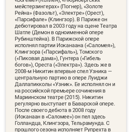
мейстерзингерах» (Погнер), «Золоте
Рейна» (Фазольт), «Электре» (Орест),
«Парсифале» (Клингзор). В Париже он
дебютировал в 2003 году на сцене Театра
Шатле (Демон в одноименной опере
Рубинштейна). В Парижской опере
исполнял партии Иоканаана («Саломея»),
Клингзора («Парсифаль»), Томского
(«Пиковая дама»), Гунтера («Гибель
богов»), Ореста («Электра»). Здесь же в
2008-м Никитин впервые спел Узника —
центральную партию в опере Луиджи
Даллапикколы «Узник». Ее исполнял он и
на российской премьере сочинения в
Мариинском театре (2015). Никитин
регулярно выступает в Баварской опере.
После своего дебюта в 2008 году
(Иоканаан в «Саломее») он пел здесь
Голландца, Клингзора, Тельрамунда. С
прошлого сезона исполняет Рупрехта в