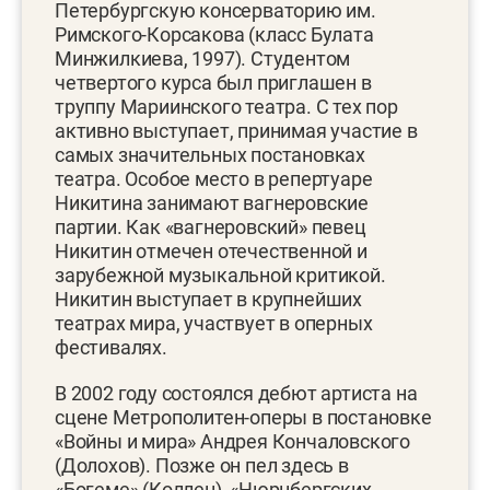
Петербургскую консерваторию им.
Римского-Корсакова (класс Булата
Минжилкиева, 1997). Студентом
четвертого курса был приглашен в
труппу Мариинского театра. С тех пор
активно выступает, принимая участие в
самых значительных постановках
театра. Особое место в репертуаре
Никитина занимают вагнеровские
партии. Как «вагнеровский» певец
Никитин отмечен отечественной и
зарубежной музыкальной критикой.
Никитин выступает в крупнейших
театрах мира, участвует в оперных
фестивалях.
В 2002 году состоялся дебют артиста на
сцене Метрополитен-оперы в постановке
«Войны и мира» Андрея Кончаловского
(Долохов). Позже он пел здесь в
«Богеме» (Коллен), «Нюрнбергских