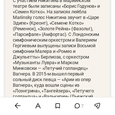
С участием Никитина в Мариинском
театре были записаны «Борис Годунов» и
«Семен Котко». На записях лейбла
Mariinsky голос Никитина звучит в «Царе
Эдипе» (Креонт), «Семене Котко»
(Ременюк), «Золоте Рейна» (Фазольт),
«Парсифале» (Амфортас). С Лондонским
симфоническим оркестром и Валерием
Гергиевым выпущены записи Восьмой
симфонии Малера и «Ромео и
Джульетты» Берлиоза, с оркестром
«Музыканты Лувра» и Марком
Минковски — «Летучий голландец»
Вагнера. В 2015-м вышел первый
сольный диск певца — «Арии из опер
Вагнера», куда вошли сцены из
«Лоэнгрина», «Тангейзера», «Летучего
голландца» и «Валькирии» (Льежский
филармонический оркестр, дирижер
7
Кристиан Арминг).