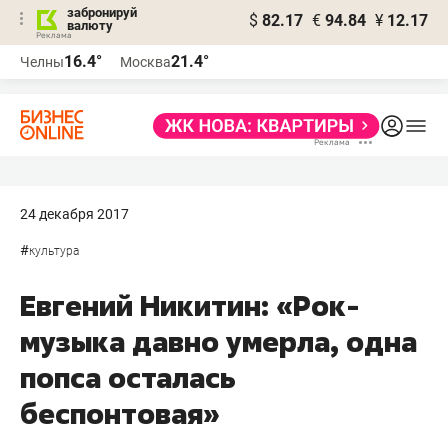
забронируй
$
82.17
€
94.84
¥
12.17
валюту
16.4°
21.4°
Челны
Москва
24 декабря 2017
#
культура
Евгений Никитин: «Рок-
музыка давно умерла, одна
попса осталась
беспонтовая»