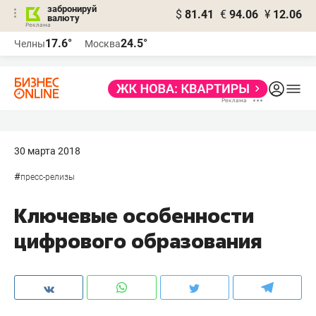
забронируй
$
81.41
€
94.06
¥
12.06
валюту
17.6°
24.5°
Челны
Москва
30 марта 2018
#
пресс-релизы
Ключевые особенности
цифрового образования