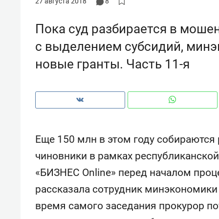
27 августа 2018
8
рынки, почему надо знать аксакал
чем интересен Оман?
Пока суд разбирается в моше
с выделением субсидий, минэ
новые гранты. Часть 11-я
Еще 150 млн в этом году собираются
чиновники в рамках республиканской
«БИЗНЕС Online» перед началом проце
Рекомендуем
Рекоме
рассказала сотрудник минэкономики 
Оставить шум за волной: как
Психо
строят тишину в казанском
«Дире
время самого заседания прокурор п
ЖК «Заря»
когда 