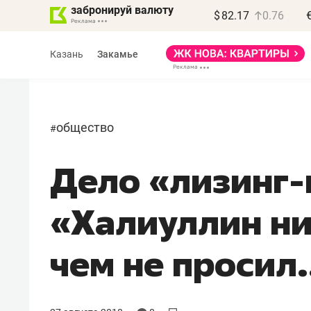
забронируй валюту
$
82.17
0.76
Казань
Закамье
общество
#
Дело «лизинг-
Василь Мазитов
МАРТ
«Халиуллин ни
«Не зная местных
правил, бизнес может
чем не просил.
потерять минимум
полгода»
Как бизнесу выйти на зарубежные