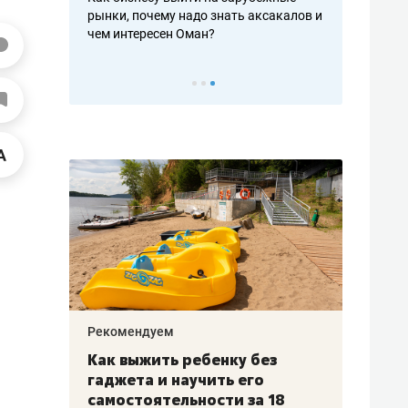
рафакте,
рынки, почему надо знать аксакалов и
о трехкратно
кредитов
чем интересен Оман?
клиентах и ч
Рекомендуем
Рекоме
лья
Как выжить ребенку без
Салих
есте
гаджета и научить его
«Если
а –
самостоятельности за 18
с мин