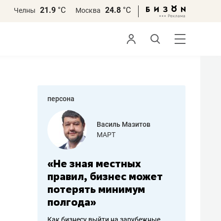
21.9
°С
24.8
°С
Челны
Москва
персона
еменова
Василь Мазитов
»
МАРТ
а: работа
«Не зная местных
«Мне лу
ечься
правил, бизнес может
не зара
вствовать
потерять минимум
чем пот
полгода»
репутац
пошиву
Как бизнесу выйти на зарубежные
Владелец от