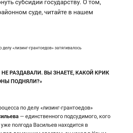
уть субсидии государству. О том,
сверхнагрузку
для меня это челлендж
сом»
районном суде, читайте в нашем
о делу «лизинг-грантоедов» затягивалось
НЕ РАЗДАВАЛИ. ВЫ ЗНАЕТЕ, КАКОЙ КРИК
ОНЫ ПОДНЯЛИ?»
оцесса по делу «лизинг-грантоедов»
сильева
— единственного подсудимого, кого
т уже полгода Васильев находится в