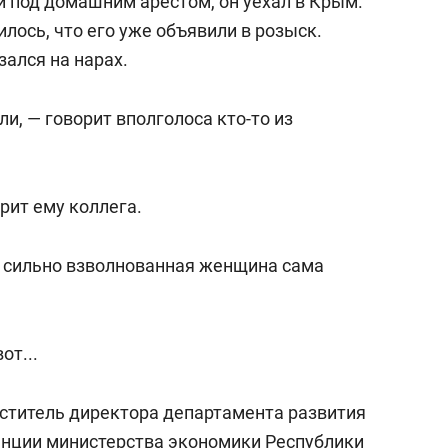
и под домашним арестом, он уехал в Крым.
илось, что его уже объявили в розыск.
зался на нарах.
ли, — говорит вполголоса кто-то из
рит ему коллега.
е сильно взволнованная женщина сама
от...
еститель директора департамента развития
енции министерства экономики Республики