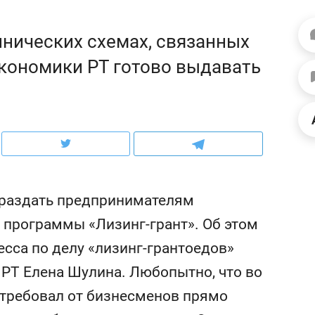
ов и
о трехкратном росте цен, дотошных
школьной формы о конт
клиентах и чудных запросах мастеров
налогах и развитии без 
ннических схемах, связанных
кономики РТ готово выдавать
 раздать предпринимателям
 программы «Лизинг-грант». Об этом
сса по делу «лизинг-грантоедов»
ндуем
Рекомендуем
РТ Елена Шулина. Любопытно, что во
терапевт «Фороса»:
Дизайнер-прораб Ната
кторский невроз» –
Наседкина: «Ремонт вм
отребовал от бизнесменов прямо
человек не считает
с мебелью за 2 миллион