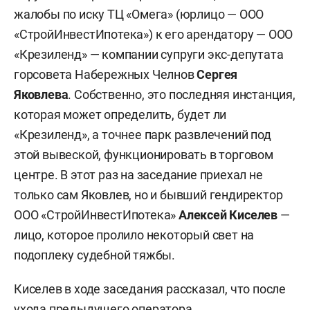
жалобы по иску ТЦ «Омега» (юрлицо — ООО
«СтройИнвестИпотека») к его арендатору — ООО
«Крезиленд» — компании супруги экс-депутата
горсовета Набережных Челнов
Сергея
Яковлева
. Собственно, это последняя инстанция,
которая может определить, будет ли
«Крезиленд», а точнее парк развлечений под
этой вывеской, функционировать в торговом
центре. В этот раз на заседание приехал не
только сам Яковлев, но и бывший гендиректор
ООО «СтройИнвестИпотека»
Алексей Киселев
—
лицо, которое пролило некоторый свет на
подоплеку судебной тяжбы.
Киселев в ходе заседания рассказал, что после
ухода предыдущего оператора