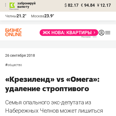
забронируй
$
82.17
€
94.84
¥
12.17
валюту
21.2°
23.9°
Челны
Москва
26 сентября 2018
#
общество
«Крезиленд» vs «Омега»:
удаление строптивого
Семья опального экс-депутата из
Набережных Челнов может лишиться