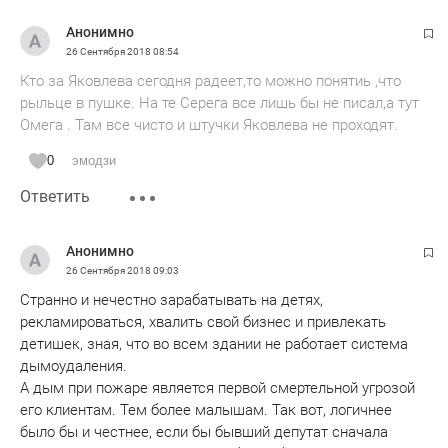
Анонимно
26 Сентября 2018
08:54
Кто за Яковлева сегодня радеет,то можно понятиь ,что
рыльце в пушке. На те Серега все лишь бы не писал,а тут
Омега . Там все чисто и штучки Яковлева не проходят.
0
эмодзи
Ответить
Анонимно
26 Сентября 2018
09:03
Странно и нечестно зарабатывать на детях,
рекламироваться, хвалить свой бизнес и привлекать
детишек, зная, что во всем здании не работает система
дымоудаления.
А дым при пожаре является первой смертельной угрозой
его клиентам. Тем более малышам. Так вот, логичнее
было бы и честнее, если бы бывший депутат сначала