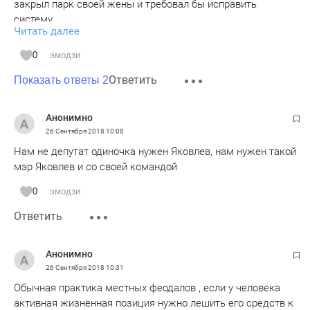
закрыл парк своей жены и требовал бы исправить
систему.
Читать далее
А не зарабатывал бы не смотря на риск.
Все как и в случае со зданием Экспо. Пока
0
эмодзи
выгодно все вокруг хорошие. Как только трудности в
Ответить
бизнесе - начинаем поливать друзей-партнеров-
Показать ответы 2
единопартийцев.
Живет двойными стандартами?
Анонимно
Вот как мог человек вести бизнес, зная, что его
26 Сентября 2018
10:08
посетителям грозит опасность? В голове не укладывается.
Нам не депутат одиночка нужен Яковлев, нам нужен такой
мэр Яковлев и со своей командой
0
эмодзи
Ответить
Анонимно
26 Сентября 2018
10:31
Обычная практика местных феодалов , если у человека
активная жизненная позиция нужно лешить его средств к