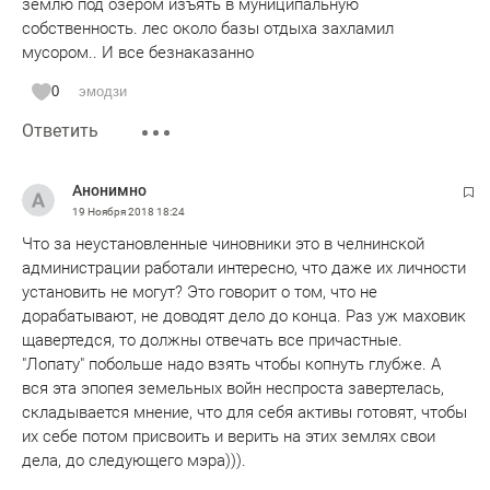
землю под озером изъять в муниципальную
собственность. лес около базы отдыха захламил
мусором.. И все безнаказанно
0
эмодзи
Ответить
Анонимно
19 Ноября 2018
18:24
Что за неустановленные чиновники это в челнинской
администрации работали интересно, что даже их личности
установить не могут? Это говорит о том, что не
дорабатывают, не доводят дело до конца. Раз уж маховик
щавертедся, то должны отвечать все причастные.
"Лопату" побольше надо взять чтобы копнуть глубже. А
вся эта эпопея земельных войн неспроста завертелась,
складывается мнение, что для себя активы готовят, чтобы
их себе потом присвоить и верить на этих землях свои
дела, до следующего мэра))).