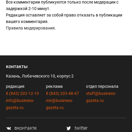
Все комментарии публикуются только после модерации с
задержкой 2-10 минут.
Редакция оставляет за собой право отказать в публикации
вашего комментария.
Правила модерирования
.
контакты
Казань, Лобачевского 10, корпус 2
редакция
реклама
отдел персонала
8 (843) 202-12-10
8 (843) 203-48-47
staff@business-
info@business-
mir@business-
gazeta.ru
gazeta.ru
gazeta.ru
вконтакте
twitter