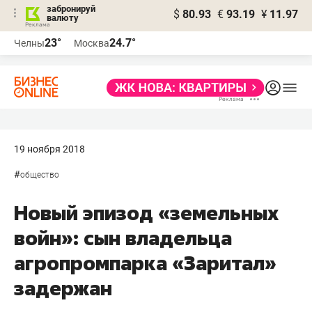
забронируй
$
80.93
€
93.19
¥
11.97
валюту
23°
24.7°
Челны
Москва
19 ноября 2018
#
общество
Новый эпизод «земельных
войн»: сын владельца
агропромпарка «Заритал»
задержан