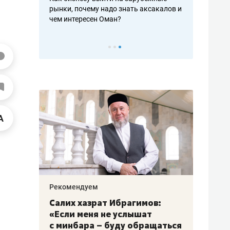
рафакте,
рынки, почему надо знать аксакалов и
о трехкратно
кредитов
чем интересен Оман?
клиентах и ч
Рекомендуем
Рекоме
з
Салих хазрат Ибрагимов:
Остав
«Если меня не услышат
строя
18
с минбара – буду обращаться
ЖК «З