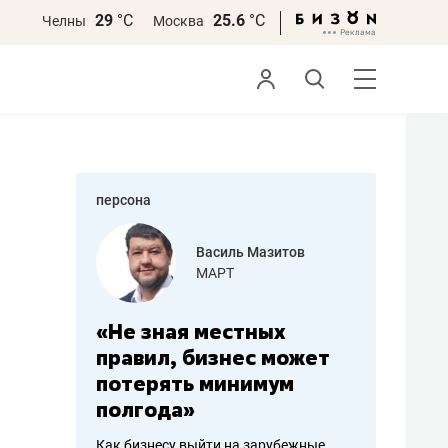
29
°С
25.6
°С
Челны
Москва
персона
еменова
Василь Мазитов
»
МАРТ
а: работа
«Не зная местных
«Мне лу
ечься
правил, бизнес может
не зара
вствовать
потерять минимум
чем пот
полгода»
репутац
пошиву
Как бизнесу выйти на зарубежные
Владелец от