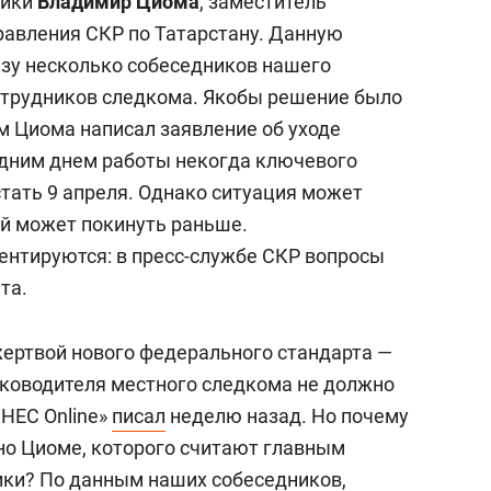
лики
Владимир Циома
, заместитель
равления СКР по Татарстану. Данную
у несколько собеседников нашего
сотрудников следкома. Якобы решение было
ам Циома написал заявление об уходе
едним днем работы некогда ключевого
тать 9 апреля. Однако ситуация может
ой может покинуть раньше.
нтируются: в пресс-службе СКР вопросы
та.
жертвой нового федерального стандарта —
руководителя местного следкома не должно
ЗНЕС Online»
писал
неделю назад. Но почему
но Циоме, которого считают главным
ики? По данным наших собеседников,