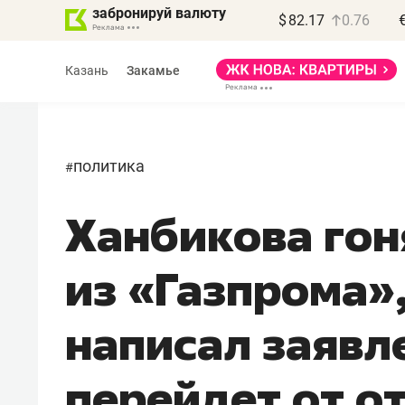
забронируй валюту
$
82.17
0.76
Казань
Закамье
политика
#
Ханбикова гон
Василь Мазитов
МАРТ
из «Газпрома»
«Не зная местных
правил, бизнес может
написал заявл
потерять минимум
полгода»
перейдет от от
Как бизнесу выйти на зарубежные