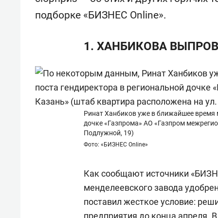
свою сверхнагрузку
для м
подборке «БИЗНЕС Online».
стрессом»
1. ХАНБИКОВА ВЫПР
Ринат Ханбиков уже в ближайшее время 
дочке «Газпрома» АО «Газпром межрегио
Подлужной, 19)
Фото: «БИЗНЕС Online»
Как сообщают источники «БИЗНЕ
менделеевского завода удобре
поставил жесткое условие: реш
предприятия до конца апреля. 