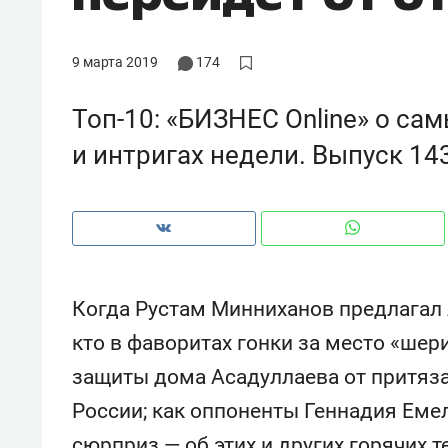
рынки, почему надо знать аксакал
чем интересен Оман?
9 марта 2019
174
Топ-10: «БИЗНЕС Online» о са
и интригах недели. Выпуск 14
Когда Рустам Минниханов предлагал 
кто в фаворитах гонки за место «шер
Рекомендуем
Рекоме
защиты дома Асадуллаева от притяз
: как
Психотерапевт «Фороса»:
Дизай
России; как оппоненты Геннадия Ем
ском
«Директорский невроз» –
Насед
когда человек не считает
с мебе
сюрприз — об этих и других горячих 