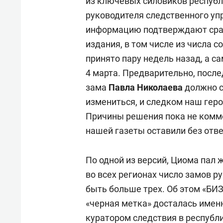
из ключевых силовиков респуб
руководителя следственного уп
информацию подтверждают сраз
издания, в том числе из числа 
принято пару недель назад, а с
4 марта. Предварительно, посл
зама
Павла Николаева
должно с
измениться, и следком наш гер
Причины решения пока не комме
нашей газеты оставили без отве
По одной из версий, Циома пал 
во всех регионах число замов 
быть больше трех. Об этом «БИ
«черная метка» досталась имен
куратором следствия в республ