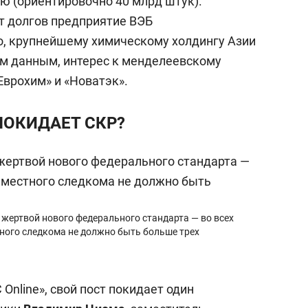
ю (ориентировочно 40 млрд штук).
т долгов предприятие ВЭБ
о, крупнейшему химическому холдингу Азии
ым данным, интерес к менделеевскому
врохим» и «Новатэк».
ПОКИДАЕТ СКР?
 жертвой нового федерального стандарта — во всех
ного следкома не должно быть больше трех
nline», свой пост покидает один