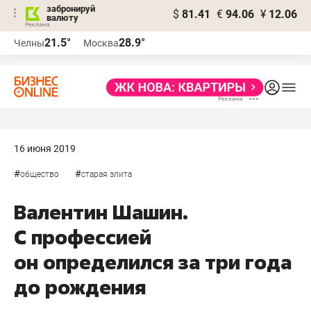
забронируй
$
81.41
€
94.06
¥
12.06
валюту
21.5°
28.9°
Челны
Москва
16 июня 2019
#
#
общество
старая элита
Валентин Шашин.
С профессией
он определился за три года
до рождения