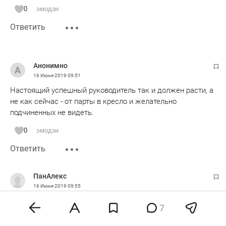
0
эмодзи
Ответить
Анонимно
16 Июня 2019
09:51
Настоящий успешный руководитель так и должен расти, а
не как сейчас - от парты в кресло и желательно
подчиненных не видеть.
0
эмодзи
Ответить
ПанАлекс
16 Июня 2019
09:55
Эх Михаил Бирин - фальшивый вы историк!
7
Когда вы переписываете чужие статьи, то даже не
замечаете, как они полностью противоречат одна статья