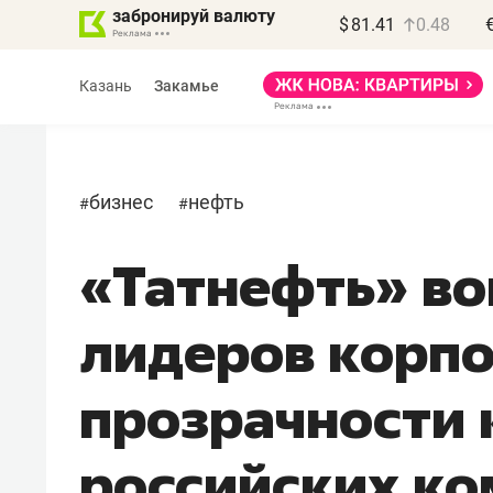
забронируй валюту
$
81.41
0.48
Казань
Закамье
бизнес
нефть
#
#
«Татнефть» во
Василь Мазитов
МАРТ
лидеров корп
«Не зная местных
правил, бизнес может
прозрачности
потерять минимум
полгода»
российских к
Как бизнесу выйти на зарубежные