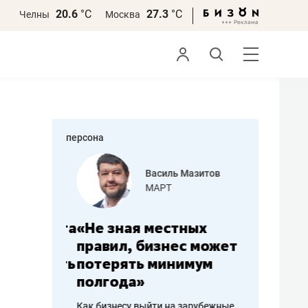
20.6
°С
27.3
°С
Челны
Москва
персона
еменова
Василь Мазитов
»
МАРТ
а: работа
«Не зная местных
«Мне лу
ечься
правил, бизнес может
не зара
вствовать
потерять минимум
чем пот
полгода»
репутац
пошиву
Как бизнесу выйти на зарубежные
Владелец от