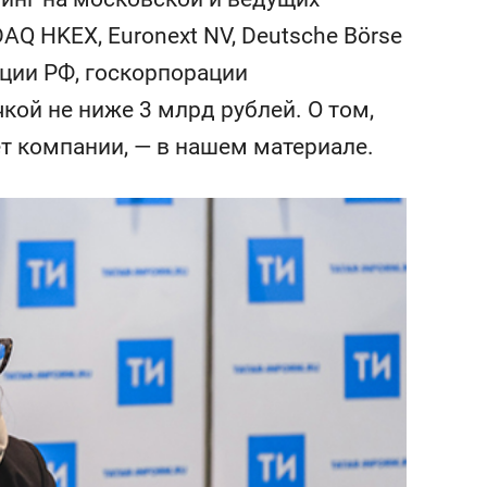
сверхнагрузку
для меня это челлендж
AQ HKEX, Euronext NV, Deutsche Börse
сом»
ции РФ, госкорпорации
кой не ниже 3 млрд рублей. О том,
ет компании, — в нашем материале.