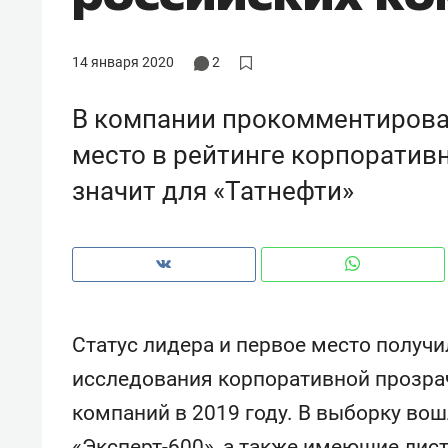
рынки, почему надо знать аксакал
чем интересен Оман?
14 января 2020
2
В компании прокомментировал
место в рейтинге корпоративн
значит для «Татнефти»
Статус лидера и первое место получи
Рекомендуем
Рекоме
исследования корпоративной прозра
Падел, фитнес, танцы и даже
Психо
компаний в 2019 году. В выборку во
ниндзя-зал: как ТРЦ «Франт»
«Дире
стал Меккой для любителей
когда 
«Эксперт-600», а также имеющие лис