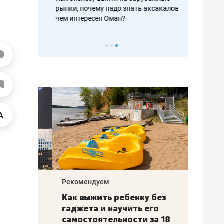
рафакте,
рынки, почему надо знать аксакалов и
о трехкратно
кредитов
чем интересен Оман?
клиентах и ч
Рекомендуем
Рекоме
лья
Как выжить ребенку без
Салих
есте
гаджета и научить его
«Если
а –
самостоятельности за 18
с мин