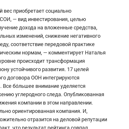
й вес приобретает социально
 СОИ, — вид инвестирования, целью
лучение дохода на вложенные средства,
альных изменений, снижение негативного
ду, соответствие передовой практике
тическим нормам, — комментирует Наталья
уровне происходит трансформация
ону устойчивого развития. 17 целей
ого договора ООН интегрируются
. Все бо́льшее внимание уделяется
жению углеродного следа. Опубликованная
ижения компании в этом направлении.
ально ориентированная компания. И,
ложительно отразится на деловой репутации
акт, что результат рейтинга совпал