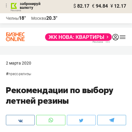
забронируй
$
82.17
€
94.84
¥
12.17
валюту
18°
20.3°
Челны
Москва
2 марта 2020
#
пресс-релизы
Рекомендации по выбору
летней резины