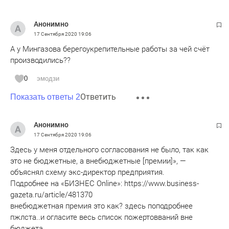
Анонимно
17 Сентября 2020
19:06
А у Мингазова берегоукрепительные работы за чей счёт
производились??
0
эмодзи
Ответить
Показать ответы 2
Анонимно
17 Сентября 2020
19:06
Здесь у меня отдельного согласования не было, так как
это не бюджетные, а внебюджетные [премии]», —
объяснял схему экс-директор предприятия.
Подробнее на «БИЗНЕС Online»: https://www.business-
gazeta.ru/article/481370
внебюджетная премия это как? здесь поподробнее
пжлста..и огласите весь список пожертовваний вне
бюджета