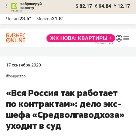
забронируй
$
82.17
€
94.84
¥
12.17
валюту
23.5°
21.8°
Челны
Москва
17 сентября 2020
#
общество
«Вся Россия так работает
по контрактам»: дело экс-
шефа «Средволгаводхоза»
уходит в суд