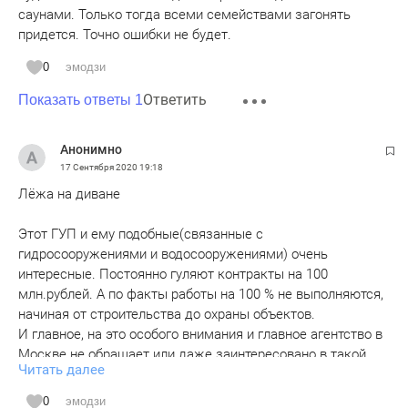
саунами. Только тогда всеми семействами загонять
придется. Точно ошибки не будет.
0
эмодзи
Ответить
Показать ответы 1
Анонимно
17 Сентября 2020
19:18
Лёжа на диване
Этот ГУП и ему подобные(связанные с
гидросооружениями и водосооружениями) очень
интересные. Постоянно гуляют контракты на 100
млн.рублей. А по факты работы на 100 % не выполняются,
начиная от строительства до охраны объектов.
И главное, на это особого внимания и главное агентство в
Москве не обращает или даже заинтересовано в такой
Читать далее
некачественной работе.
У меня знакомый был директором в такой компании
0
эмодзи