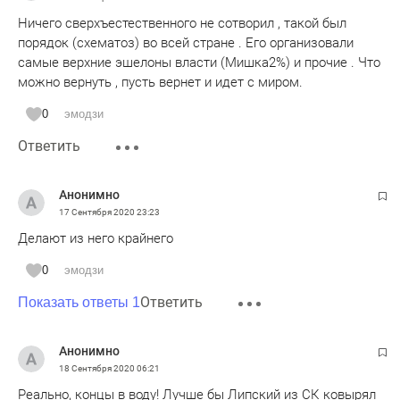
Ничего сверхъестественного не сотворил , такой был
порядок (схематоз) во всей стране . Его организовали
самые верхние эшелоны власти (Мишка2%) и прочие . Что
можно вернуть , пусть вернет и идет с миром.
0
эмодзи
Ответить
Анонимно
17 Сентября 2020
23:23
Делают из него крайнего
0
эмодзи
Ответить
Показать ответы 1
Анонимно
18 Сентября 2020
06:21
Реально, концы в воду! Лучше бы Липский из СК ковырял