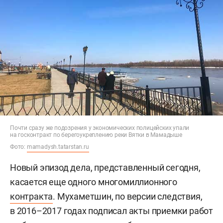
Почти сразу же подозрения у экономических полицейских упали
на госконтракт по берегоукреплению реки Вятки в Мамадыше
Фото:
mamadysh.tatarstan.ru
Новый эпизод дела, представленный сегодня,
касается еще одного многомиллионного
контракта
. Мухаметшин, по версии следствия,
в 2016–2017 годах подписал акты приемки работ