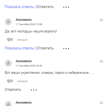
несколько месяцев. Радовался первую неделю, хорошая
Ответить
зарплата. Потом его Москва и Казань начали заваливать
Показать ответы 1
договорами на стройподряды и услуги которые
фактический почти не выполнялись или не были
Анонимно
выполнены. На соответственные замечания ему говорили
17 Сентября 2020
19:56
подписывал или уходи. Он уволился.
Да, вот молодцы нашли ворюгу!
0
эмодзи
Ответить
Показать ответы 1
Анонимно
17 Сентября 2020
20:32
Вот ваши укрепления, скверы, парки и набережные......
0
эмодзи
Ответить
Анонимно