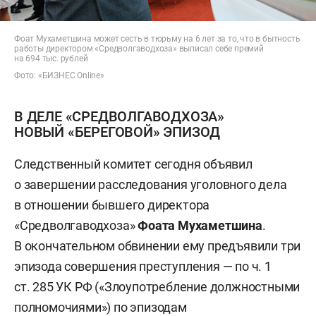
Фоат Мухаметшина может сесть в тюрьму на 6 лет за то, что в бытность
работы директором «Средволгаводхоза» выписал себе премий
на 694 тыс. рублей
Фото: «БИЗНЕС Online»
В ДЕЛЕ «СРЕДВОЛГАВОДХОЗА»
НОВЫЙ «БЕРЕГОВОЙ» ЭПИЗОД
Следственный комитет сегодня объявил
о завершении расследования уголовного дела
в отношении бывшего директора
«Средволгаводхоза»
Фоата Мухаметшина
.
В окончательном обвинении ему предъявили три
эпизода совершения преступления — по ч. 1
ст. 285 УК РФ («Злоупотребление должностными
полномочиями») по эпизодам