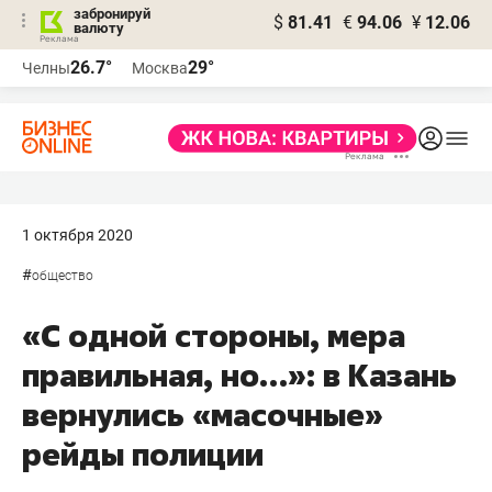
забронируй
$
81.41
€
94.06
¥
12.06
валюту
26.7°
29°
Челны
Москва
1 октября 2020
#
общество
«С одной стороны, мера
правильная, но…»: в Казань
вернулись «масочные»
рейды полиции