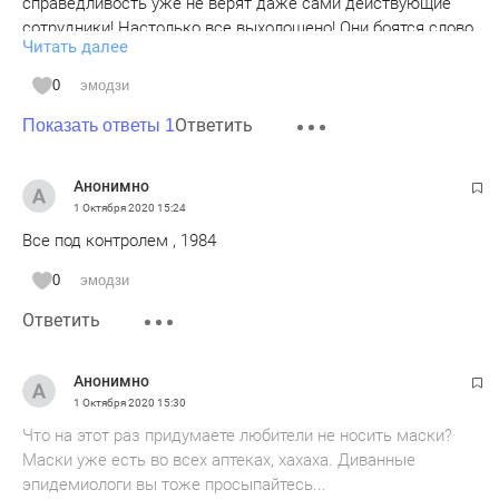
справедливость уже не верят даже сами действующие
сотрудники! Настолько все выхолощено! Они боятся слово
Читать далее
лишнее сказать, замечание правонарушителю сделать.
Только по команде "сделать то-то" работают. Как роботы.
0
эмодзи
За редчайши м исключением. Не дай бог маску дома
Ответить
забудешь, разорят штрафами! Обратишься по свойски,
Показать ответы 1
чтоб не отшивали заявление и слышишь в ответ "ты что,
хочешь, чтоб меня вышвырнули? Дай до пенсии
Анонимно
доработать". Уже доработал, а его песня та же. Противно
1 Октября 2020
15:24
как-то…
Все под контролем , 1984
0
эмодзи
Ответить
Анонимно
1 Октября 2020
15:30
Что на этот раз придумаете любители не носить маски?
Маски уже есть во всех аптеках, хахаха. Диванные
эпидемиологи вы тоже просыпайтесь...