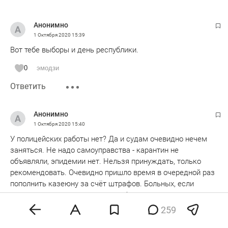
Анонимно
1 Октября 2020
15:39
Вот тебе выборы и день республики.
0
эмодзи
Ответить
Анонимно
1 Октября 2020
15:40
У полицейских работы нет? Да и судам очевидно нечем
заняться. Не надо самоуправства - карантин не
объявляли, эпидемии нет. Нельзя принуждать, только
рекомендовать. Очевидно пришло время в очередной раз
пополнить казеюну за счёт штрафов. Больных, если
выявили, лечить надо, а не штрафовать.
259
0
эмодзи