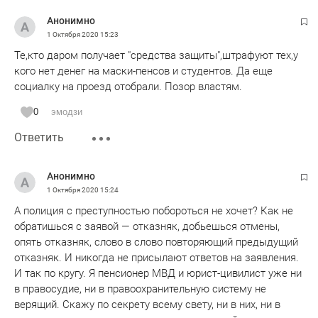
Анонимно
1 Октября 2020
15:23
Те,кто даром получает "средства защиты",штрафуют тех,у
кого нет денег на маски-пенсов и студентов. Да еще
социалку на проезд отобрали. Позор властям.
0
эмодзи
Ответить
Анонимно
1 Октября 2020
15:24
А полиция с преступностью побороться не хочет? Как не
обратишься с заявой — отказняк, добьешься отмены,
опять отказняк, слово в слово повторяющий предыдущий
отказняк. И никогда не присылают ответов на заявления.
И так по кругу. Я пенсионер МВД и юрист-цивилист уже ни
в правосудие, ни в правоохранительную систему не
верящий. Скажу по секрету всему свету, ни в них, ни в