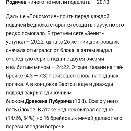
Родичев
ничего не могли поделать — 20:13.
Дальше «Локомотив» почти перед каждой
подачей Бедножа старался создать паузу, но это
редко помогало. В третьем сете «Зенит»
уступал — 20:22, однако 26-летний доигровщик
сначала отыгрался от блока, а затем выдал
очередную серию подач с двумя эйсами
и выбитым мячом — 24:22. Отрыв Казани на тай-
брейке (4:3 — 7:3) произошел снова на подачах
поляка. А в концовке Бартош еще и дважды
подряд закрыл одиночным
блоком
Дражена
Лубурича
(13:8). Всего у него
пять блоков. В атаке Беднож сыграл средне
(14/26, 54%), но 16 брейковых мячей делают его
первой звездой встречи.