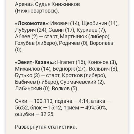
Арена». Судья Книжников
(Нижневартовск).
«Локомотив»
: Ивович (14), Щербинин (11),
Лубурич (24), Савин (17), Куркаев (7),
Абаев (2) — старт, Мартынюк (либеро),
Голубев (либеро), Родичев (0), Воропаев
(0).
«Зенит-Казань»
: Нгапет (16), Кононов (3),
Михайлов (14), Беднорж (27), Вольвич (8),
Бутько (3) — старт, Кротков (либеро),
Бабичев (либеро), Сурмачевский (2),
Лабинский (0), Волков (5).
Очки — 100:110, подача — 4:14, атака —
56:52, блок — 15:12, прием — 49%:50%,
ошибки — 32:25.
Развернутая статистика
.