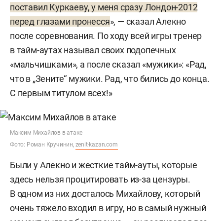
поставил Куркаеву, у меня сразу Лондон-2012
перед глазами пронесся
», — сказал Алекно
после соревнования. По ходу всей игры тренер
в тайм-аутах называл своих подопечных
«мальчишками», а после сказал «мужики»: «Рад,
что в „Зените“ мужики. Рад, что бились до конца.
С первым титулом всех!»
Максим Михайлов в атаке
Фото: Роман Кручинин,
zenit-kazan.com
Были у Алекно и жесткие тайм-ауты, которые
здесь нельзя процитировать из-за цензуры.
В одном из них досталось Михайлову, который
очень тяжело входил в игру, но в самый нужный