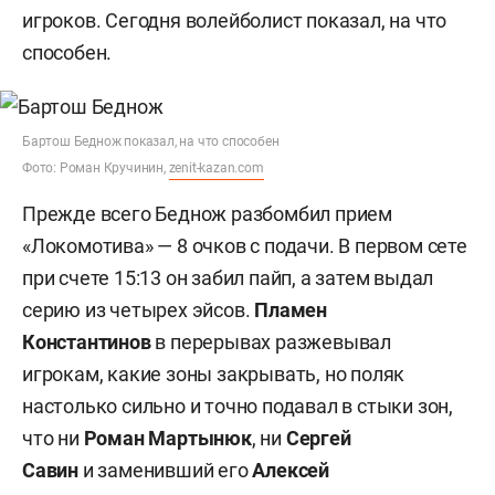
игроков. Сегодня волейболист показал, на что
способен.
Бартош Беднож показал, на что способен
Фото: Роман Кручинин,
zenit-kazan.com
Прежде всего Беднож разбомбил прием
«Локомотива» — 8 очков с подачи. В первом сете
при счете 15:13 он забил пайп, а затем выдал
серию из четырех эйсов.
Пламен
Константинов
в перерывах разжевывал
игрокам, какие зоны закрывать, но поляк
настолько сильно и точно подавал в стыки зон,
что ни
Роман Мартынюк
, ни
Сергей
Савин
и заменивший его
Алексей