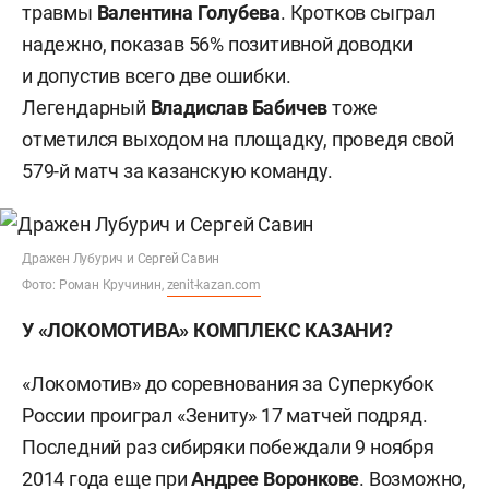
травмы
Валентина
Голубева
. Кротков сыграл
надежно, показав 56% позитивной доводки
и допустив всего две ошибки.
Легендарный
Владислав
Бабичев
тоже
отметился выходом на площадку, проведя свой
579-й матч за казанскую команду.
Дражен Лубурич и Сергей Савин
Фото: Роман Кручинин,
zenit-kazan.com
У «ЛОКОМОТИВА» КОМПЛЕКС КАЗАНИ?
«Локомотив» до соревнования за Суперкубок
России проиграл «Зениту» 17 матчей подряд.
Последний раз сибиряки побеждали 9 ноября
2014 года еще при
Андрее Воронкове
. Возможно,