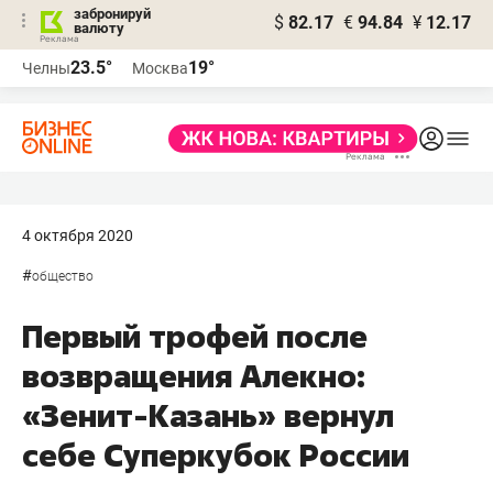
забронируй
$
82.17
€
94.84
¥
12.17
валюту
23.5°
19°
Челны
Москва
4 октября 2020
#
общество
Первый трофей после
возвращения Алекно:
«Зенит-Казань» вернул
себе Суперкубок России